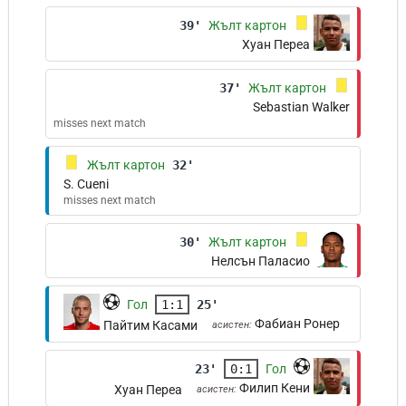
39'
Жълт картон
Хуан Переа
37'
Жълт картон
Sebastian Walker
misses next match
Жълт картон
32'
S. Cueni
misses next match
30'
Жълт картон
Нелсън Паласио
Гол
1:1
25'
Фабиан Ронер
Пайтим Касами
асистен:
23'
0:1
Гол
Филип Кени
Хуан Переа
асистен: