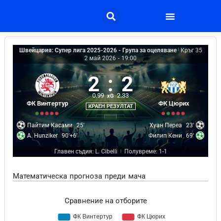
Швейцария: Супер лига 2025-2026 - Група за оцеляване
|
Кръг 35
2 май 2026
-
19:00
2
:
2
0.99
2.33
xG
ФК Винтертур
ФК Цюрих
КРАЕН РЕЗУЛТАТ
Пайтим Касами
25'
Хуан Переа
23'
A. Hunziker
90'+6'
Филип Кени
69'
Главен съдия: L. Cibelli
Полувреме: 1-1
|
Математическа прогноза преди мача
Сравнение на отборите