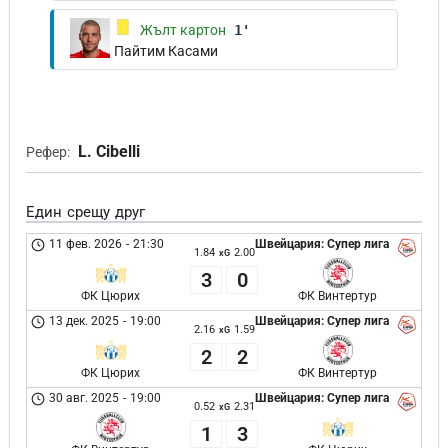
Жълт картон
1'
Пайтим Касами
L. Cibelli
Рефер:
Един срещу друг
11 фев. 2026
-
21:30
Швейцария: Супер лига
1.84
2.00
xG
3
0
ФК Цюрих
ФК Винтертур
13 дек. 2025
-
19:00
Швейцария: Супер лига
2.16
1.59
xG
2
2
ФК Цюрих
ФК Винтертур
30 авг. 2025
-
19:00
Швейцария: Супер лига
0.52
2.31
xG
1
3