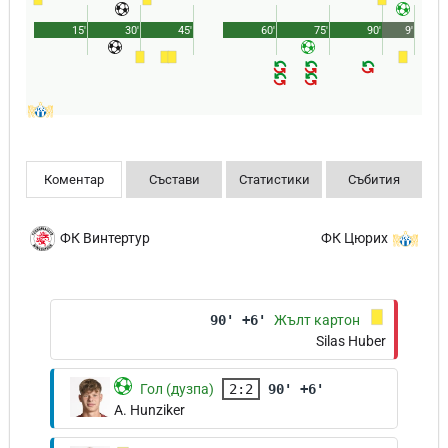
15'
30'
45'
60'
75'
90'
9'
Коментар
Състави
Статистики
Събития
ФК Винтертур
ФК Цюрих
90' +6'
Жълт картон
Silas Huber
Гол (дузпа)
2:2
90' +6'
A. Hunziker