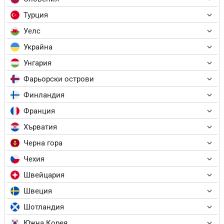
Турция
Уелс
Украйна
Унгария
Фарьорски острови
Финландия
Франция
Хърватия
Черна гора
Чехия
Швейцария
Швеция
Шотландия
Южна Корея