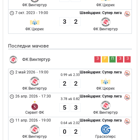
ФК Винтертур
ФК Цюрих
7 окт. 2023
-
19:00
Швейцария: Супер лига
3
2
ФК Цюрих
ФК Винтертур
Последни мачове
З
Р
П
З
З
ФК Винтертур
2 май 2026
-
19:00
Швейцария: Супер лига
0.99
2.33
xG
2
2
ФК Винтертур
ФК Цюрих
26 апр. 2026
-
17:30
Швейцария: Супер лига
3.78
0.82
xG
5
3
Сервет ФК
ФК Винтертур
11 апр. 2026
-
19:00
Швейцария: Супер лига
0.64
2.02
xG
0
2
ФК Винтертур
Грасхоперс