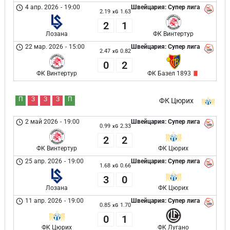
4 апр. 2026
-
19:00
Швейцария: Супер лига
2.19
1.63
xG
2
1
Лозана
ФК Винтертур
22 мар. 2026
-
15:00
Швейцария: Супер лига
2.47
0.82
xG
0
2
ФК Винтертур
ФК Базел 1893
П
З
З
З
П
ФК Цюрих
2 май 2026
-
19:00
Швейцария: Супер лига
0.99
2.33
xG
2
2
ФК Винтертур
ФК Цюрих
25 апр. 2026
-
19:00
Швейцария: Супер лига
1.68
0.66
xG
3
0
Лозана
ФК Цюрих
11 апр. 2026
-
19:00
Швейцария: Супер лига
0.85
1.70
xG
0
1
ФК Цюрих
ФК Лугано