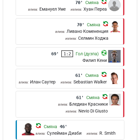
70'
Смяна
Емануел Уме
Хуан Переа
влиза:
излиза:
70'
Смяна
Ливано Комененция
влиза:
Селмин Ходжа
излиза:
69'
1:2
Гол (дузпа)
Филип Кени
61'
Смяна
Илан Саутер
Sebastian Walker
влиза:
излиза:
61'
Смяна
Бледиан Красники
влиза:
Nevio Di Giusto
излиза:
Смяна
46'
Сулейман Диаби
R. Smith
влиза:
излиза: