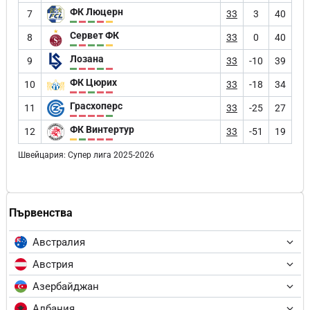
ФК Люцерн
7
33
3
40
Сервет ФК
8
33
0
40
Лозана
9
33
-10
39
ФК Цюрих
10
33
-18
34
Грасхоперс
11
33
-25
27
ФК Винтертур
12
33
-51
19
Швейцария: Супер лига 2025-2026
Първенства
Австралия
Австрия
Азербайджан
Албания