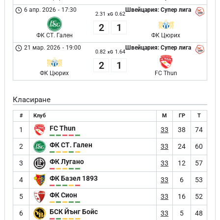
6 апр. 2026
-
17:30
Швейцария: Супер лига
2.31
0.62
xG
2
1
ФК СТ. Гален
ФК Цюрих
21 мар. 2026
-
19:00
Швейцария: Супер лига
0.82
1.64
xG
2
1
ФК Цюрих
FC Thun
Класиране
#
Клуб
М
ГР
Т
FC Thun
1
33
38
74
ФК СТ. Гален
2
33
24
60
ФК Лугано
3
33
12
57
ФК Базел 1893
4
33
6
53
ФК Сион
5
33
16
52
БСК Йънг Бойс
6
33
5
48