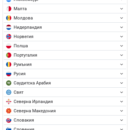
Малта
Молдова
Нидерландия
Норвегия
Полша
Португалия
Румъния
Русия
Саудитска Арабия
Свят
Северна Ирландия
Северна Македония
Словакия
Словения