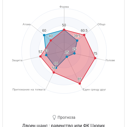
Прогноза
Двоен шанс : равенство или ФК Цюрих