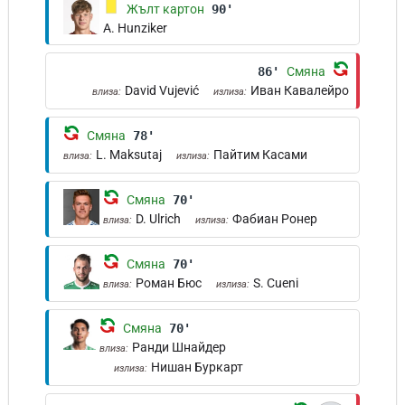
Жълт картон
90'
A. Hunziker
86'
Смяна
David Vujević
Иван Кавалейро
влиза:
излиза:
Смяна
78'
L. Maksutaj
Пайтим Касами
влиза:
излиза:
Смяна
70'
D. Ulrich
Фабиан Ронер
влиза:
излиза:
Смяна
70'
Роман Бюс
S. Cueni
влиза:
излиза:
Смяна
70'
Ранди Шнайдер
влиза:
Нишан Буркарт
излиза: