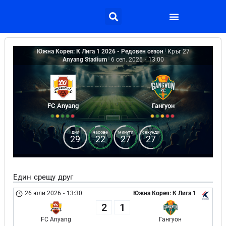
Южна Корея: К Лига 1 2026 - Редовен сезон
|
Кръг 27
Anyang Stadium
|
6 сеп. 2026
-
13:00
FC Anyang
Гангуон
дни
часове
минути
секунди
29
22
27
27
Един срещу друг
26 юли 2026
-
13:30
Южна Корея: К Лига 1
2
1
FC Anyang
Гангуон