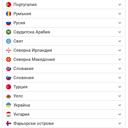
Португалия
Румъния
Русия
Саудитска Арабия
Свят
Северна Ирландия
Северна Македония
Словакия
Словения
Турция
Уелс
Украйна
Унгария
Фарьорски острови