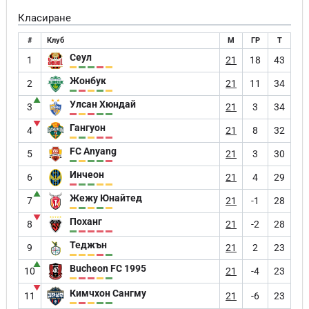
Класиране
#
Клуб
М
ГР
Т
Сеул
1
21
18
43
Жонбук
2
21
11
34
▲
Улсан Хюндай
3
21
3
34
▼
Гангуон
4
21
8
32
FC Anyang
5
21
3
30
Инчеон
6
21
4
29
▲
Жежу Юнайтед
7
21
-1
28
▼
Поханг
8
21
-2
28
Теджън
9
21
2
23
▲
Bucheon FC 1995
10
21
-4
23
▼
Кимчхон Сангму
11
21
-6
23