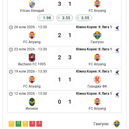
3
1
Улсан Хюндай
FC Anyang
1.98
3.55
3.55
1
X
2
26 юли 2026
-
13:30
Южна Корея: К Лига 1
2
1
FC Anyang
Гангуон
22 юли 2026
-
13:30
Южна Корея: К Лига 1
2
3
Bucheon FC 1995
FC Anyang
19 юли 2026
-
13:30
Южна Корея: К Лига 1
1
1
FC Anyang
Гуанджу ФК
12 юли 2026
-
13:30
Южна Корея: К Лига 1
0
1
Инчеон
FC Anyang
Р
П
Р
З
З
Гангуон