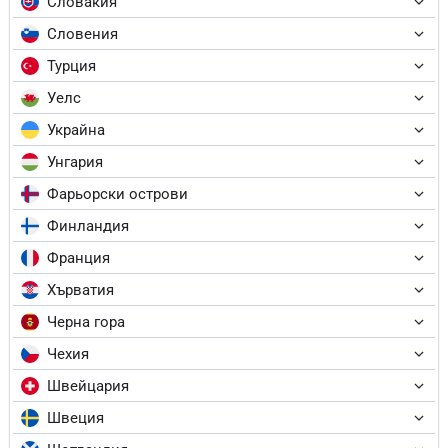
Словакия
Словения
Турция
Уелс
Украйна
Унгария
Фарьорски острови
Финландия
Франция
Хърватия
Черна гора
Чехия
Швейцария
Швеция