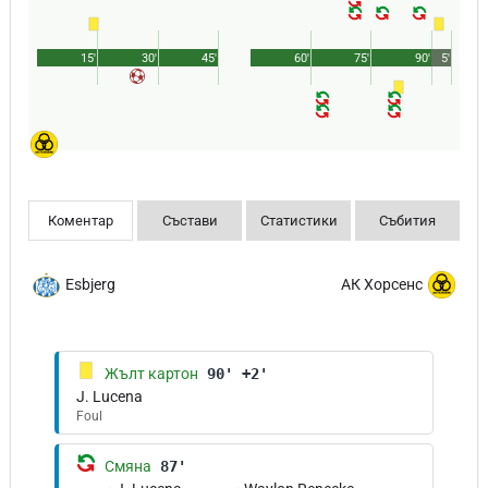
15'
30'
45'
60'
75'
90'
5'
Коментар
Състави
Статистики
Събития
Esbjerg
АК Хорсенс
Жълт картон
90' +2'
J. Lucena
Foul
Смяна
87'