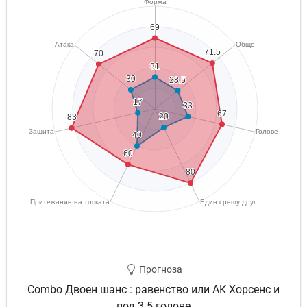
Прогноза
Combo Двоен шанс : равенство или АК Хорсенс и
под 3.5 голове