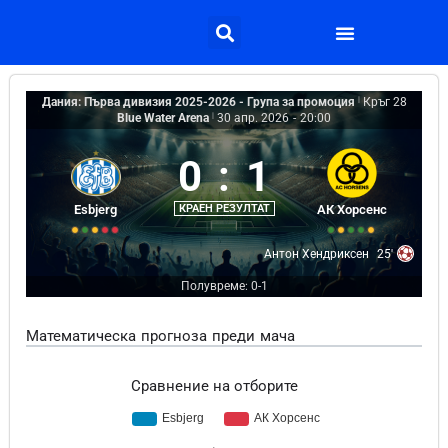
Дания: Първа дивизия 2025-2026 - Група за промоция
|
Кръг 28
Blue Water Arena
|
30 апр. 2026
-
20:00
0
:
1
Esbjerg
КРАЕН РЕЗУЛТАТ
АК Хорсенс
Антон Хендриксен
25'
Полувреме: 0-1
Математическа прогноза преди мача
Сравнение на отборите