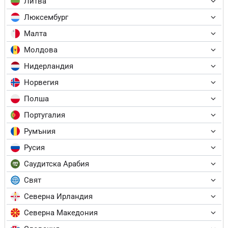
Литва
Люксембург
Малта
Молдова
Нидерландия
Норвегия
Полша
Португалия
Румъния
Русия
Саудитска Арабия
Свят
Северна Ирландия
Северна Македония