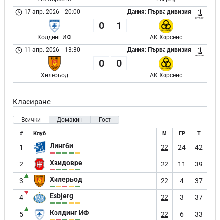
17 апр. 2026
-
20:00
Дания: Първа дивизия
0
1
Колдинг ИФ
АК Хорсенс
11 апр. 2026
-
13:30
Дания: Първа дивизия
0
0
Хилерьод
АК Хорсенс
Класиране
Всички
Домакин
Гост
#
Клуб
М
ГР
Т
Лингби
1
22
24
42
Хвидовре
2
22
11
39
▲
Хилерьод
3
22
4
37
▼
Esbjerg
4
22
3
37
▲
Колдинг ИФ
5
22
6
33