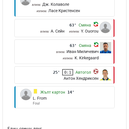
Дж. Колаволе
влиза:
Ласе Кристенсен
излиза:
63'
Смяна
А. Сейн
Y. Ouorou
влиза:
излиза:
63'
Смяна
Иван Миличевич
влиза:
K. Kirkegaard
излиза:
25'
0:1
Автогол
Антон Хендриксен
Жълт картон
14'
L. From
Foul
Един срещу друг