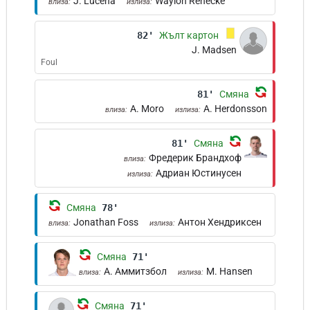
J. Lucena
Waylon Renecke
влиза:
излиза:
82'
Жълт картон
J. Madsen
Foul
81'
Смяна
A. Moro
A. Herdonsson
влиза:
излиза:
81'
Смяна
Фредерик Брандхоф
влиза:
Адриан Юстинусен
излиза:
Смяна
78'
Jonathan Foss
Антон Хендриксен
влиза:
излиза:
Смяна
71'
А. Аммитзбол
M. Hansen
влиза:
излиза:
Смяна
71'