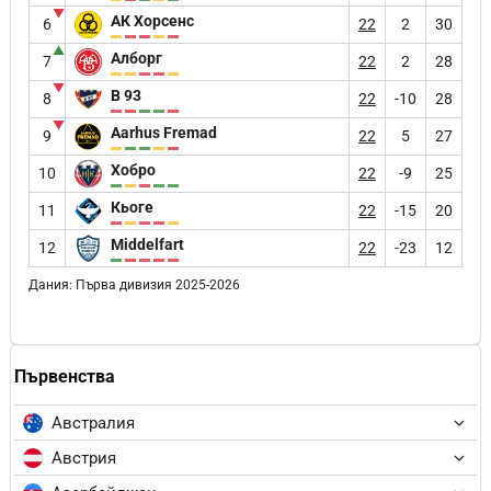
▼
АК Хорсенс
6
22
2
30
▲
Алборг
7
22
2
28
▼
B 93
8
22
-10
28
▼
Aarhus Fremad
9
22
5
27
Хобро
10
22
-9
25
Кьоге
11
22
-15
20
Middelfart
12
22
-23
12
Дания: Първа дивизия 2025-2026
Първенства
Австралия
Австрия