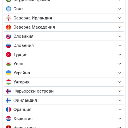
Свят
Северна Ирландия
Северна Македония
Словакия
Словения
Турция
Уелс
Украйна
Унгария
Фарьорски острови
Финландия
Франция
Хърватия
Черна гора