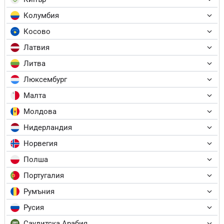
Колумбия
Косово
Латвия
Литва
Люксембург
Малта
Молдова
Нидерландия
Норвегия
Полша
Португалия
Румъния
Русия
Саудитска Арабия