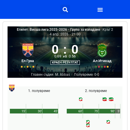
Египет: Висша лига 2025-2026 - Група за изпадане
|
Кръг 2
4 апр. 2026
-
21:00
0
:
0
0.69
0.56
xG
Ел Гуна
Ал Итихад
КРАЕН РЕЗУЛТАТ
Главен съдия: M. Abbas
Полувреме: 0-0
|
1. полувреме
2. полувреме
15'
30'
45'
60'
75'
90'
5'