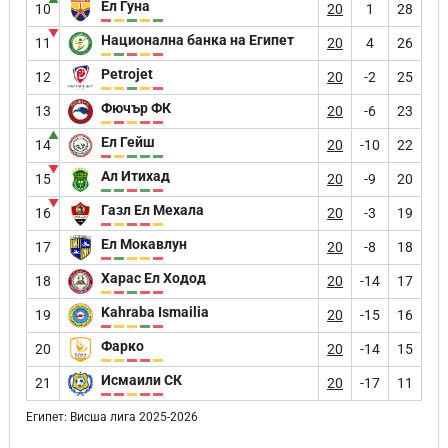
Ел Гуна
10
20
1
28
▼
Национална банка на Египет
11
20
4
26
Petrojet
12
20
-2
25
Фючър ФК
13
20
-6
23
▲
Ел Гейш
14
20
-10
22
▼
Ал Итихад
15
20
-9
20
▼
Газл Ел Мехала
16
20
-3
19
Ел Мокавлун
17
20
-8
18
Харас Ел Ходод
18
20
-14
17
Kahraba Ismailia
19
20
-15
16
Фарко
20
20
-14
15
Исмаили СК
21
20
-17
11
Египет: Висша лига 2025-2026