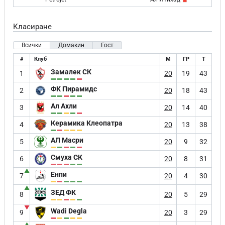
Класиране
Всички
Домакин
Гост
#
Клуб
М
ГР
Т
Замалек СК
1
20
19
43
ФК Пирамидс
2
20
18
43
Ал Ахли
3
20
14
40
Керамика Клеопатра
4
20
13
38
АЛ Масри
5
20
9
32
Смуха СК
6
20
8
31
▲
Енпи
7
20
4
30
▲
ЗЕД ФК
8
20
5
29
▼
Wadi Degla
9
20
3
29
▲