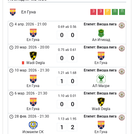
З
З
Р
П
П
Ел Гуна
4 апр. 2026
-
21:00
Египет: Висша лига
0.69
0.56
xG
0
0
Ел Гуна
Ал Итихад
20 мар. 2026
-
20:00
Египет: Висша лига
0.75
0.61
xG
0
0
Wadi Degla
Ел Гуна
10 мар. 2026
-
21:30
Египет: Висша лига
1.21
1.68
xG
1
0
Ел Гуна
АЛ Масри
6 мар. 2026
-
21:30
Египет: Висша лига
1.10
0.01
xG
0
0
Ел Гуна
Wadi Degla
28 фев. 2026
-
21:30
Египет: Висша лига
1.13
1.95
xG
1
2
Исмаили СК
Ел Гуна