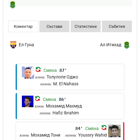
Коментар
Състави
Статистики
Събития
Ел Гуна
Ал Итихад
Смяна
87'
Толулопе Оджо
влиза:
M. El Nahass
излиза:
Смяна
86'
Мохамед Махмуд
влиза:
Hafiz Ibrahim
излиза:
84'
Смяна
Мохамед Тони
Youssry Wahid
влиза:
излиза: