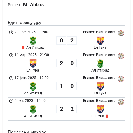
M. Abbas
Рефер:
Един срещу друг
23 ное. 2025
-
17:00
Египет: Висша лига
0
2
Ал Итихад
Ел Гуна
11 мар. 2025
-
21:30
Египет: Висша лига
2
0
Ел Гуна
Ал Итихад
17 фев. 2025
-
19:00
Египет: Висша лига
1
0
Ал Итихад
Ел Гуна
6 окт. 2023
-
16:00
Египет: Висша лига
2
2
Ал Итихад
Ел Гуна
Последни мачове