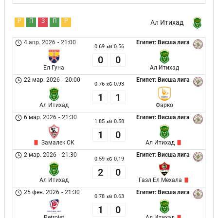
Р
П
З
П
Р
Ал Итихад
4 апр. 2026
-
21:00
Египет: Висша лига
0.69
0.56
xG
0
0
Ел Гуна
Ал Итихад
22 мар. 2026
-
20:00
Египет: Висша лига
0.76
0.93
xG
1
1
Ал Итихад
Фарко
6 мар. 2026
-
21:30
Египет: Висша лига
1.85
0.58
xG
1
0
Замалек СК
Ал Итихад
2 мар. 2026
-
21:30
Египет: Висша лига
0.59
0.19
xG
2
0
Ал Итихад
Газл Ел Мехала
25 фев. 2026
-
21:30
Египет: Висша лига
0.78
0.63
xG
1
0
Petrojet
Ал Итихад