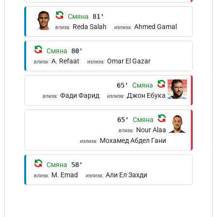
Смяна
81'
Reda Salah
Ahmed Gamal
влиза:
излиза:
Смяна
80'
A. Refaat
Omar El Gazar
влиза:
излиза:
65'
Смяна
Фади Фарид
Джон Ебука
влиза:
излиза:
65'
Смяна
Nour Alaa
влиза:
Мохамед Абдел Гани
излиза:
Смяна
58'
M. Emad
Али Ел Захди
влиза:
излиза: