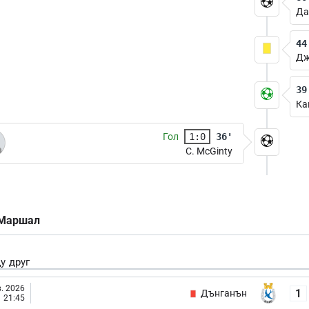
Да
44
Дж
39
Ка
Гол
1:0
36'
C. McGinty
 Маршал
у друг
. 2026
1
Дънганън
21:45