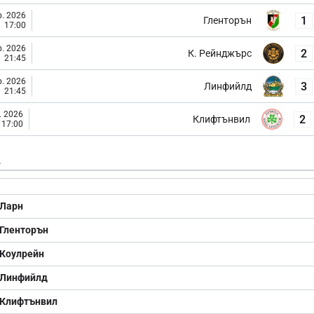
. 2026
1
Гленторън
17:00
. 2026
2
К. Рейнджърс
21:45
. 2026
3
Линфийлд
21:45
. 2026
2
Клифтънвил
17:00
е
Ларн
Гленторън
Коулрейн
Линфийлд
Клифтънвил