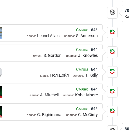
70
Ка
Смяна
64'
Leonel Alves
S. Anderson
влиза:
излиза:
Смяна
64'
S. Gordon
J. Knowles
влиза:
излиза:
Смяна
64'
Пол Дойл
T. Kelly
влиза:
излиза:
Смяна
64'
A. Mitchell
Kobei Moore
влиза:
излиза:
Смяна
64'
G. Bigirimana
C. McGinty
влиза:
излиза:
60