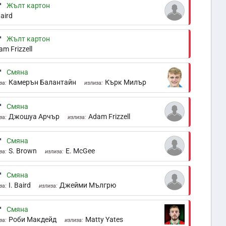
'
Жълт картон
Baird
'
Жълт картон
am Frizzell
'
Смяна
Камерън Балантайн
Кърк Милър
за:
излиза:
'
Смяна
Джошуа Арчър
Adam Frizzell
за:
излиза:
'
Смяна
S. Brown
E. McGee
за:
излиза:
'
Смяна
I. Baird
Джейми Мългрю
за:
излиза:
'
Смяна
Роби Макдейд
Matty Yates
за:
излиза: