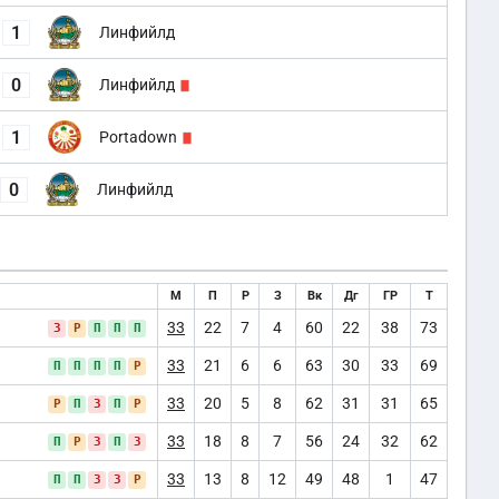
1
Линфийлд
0
Линфийлд
1
Portadown
0
Линфийлд
М
П
Р
З
Вк
Дг
ГР
Т
33
22
7
4
60
22
38
73
З
Р
П
П
П
33
21
6
6
63
30
33
69
П
П
П
П
Р
33
20
5
8
62
31
31
65
Р
П
З
П
Р
33
18
8
7
56
24
32
62
П
Р
З
П
З
33
13
8
12
49
48
1
47
П
П
З
З
Р