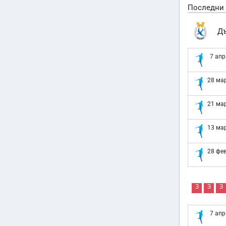
Последни
Д
7 апр
28 мар
21 мар
13 мар
28 фев
З
З
З
7 апр