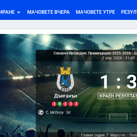
ИРАНЕ
МАЧОВЕТЕ ВЧЕРА
МАЧОВЕТЕ УТРЕ
РЕЗУЛ
Северна Ирландия: Премиършип 2025-2026 - 
7 апр. 2026
-
21:45
1
:
Дънганън
КРАЕН РЕЗУЛТА
З
П
З
З
З
C. McGinty
36'
Главен съдия: Т. Маршал
Полу
|