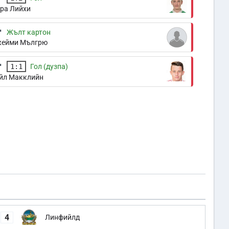
ра Лийхи
'
Жълт картон
ейми Мългрю
'
1:1
Гол (дузпа)
йл Макклийн
4
Линфийлд