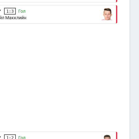
'
1:3
Гол
йл Макклийн
'
1:2
Гол