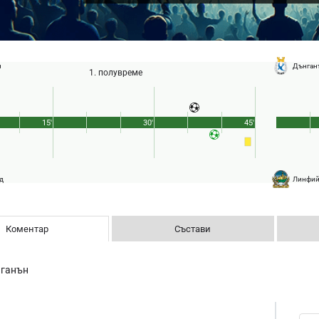
н
Дънган
1. полувреме
15'
30'
45'
д
Линфи
Коментар
Състави
ганън