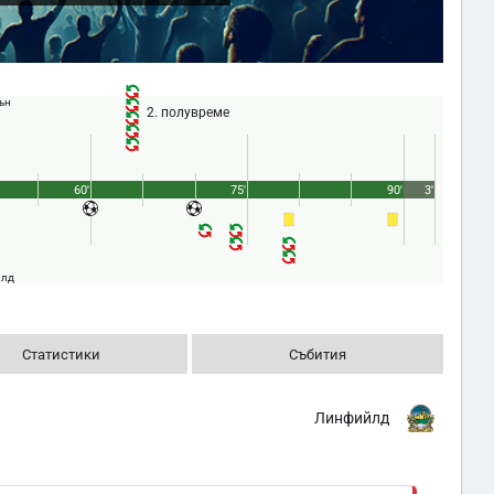
ън
2. полувреме
60'
75'
90'
3'
йлд
Статистики
Събития
Линфийлд