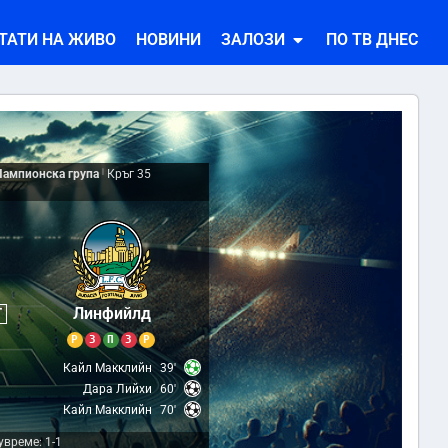
ТАТИ НА ЖИВО
НОВИНИ
ЗАЛОЗИ
ПО ТВ ДНЕС
Шампионска група
|
Кръг 35
3
Линфийлд
Т
Р
З
П
З
Р
Кайл Макклийн
39'
Дара Лийхи
60'
Кайл Макклийн
70'
време: 1-1