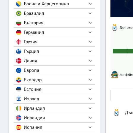
Босна и Херцеговина
Бразилия
България
Дънганъ
Германия
Грузия
Гърция
Дания
Европа
Линфийл
Еквадор
Естония
Израел
Ирландия
Дън
Исландия
Испания