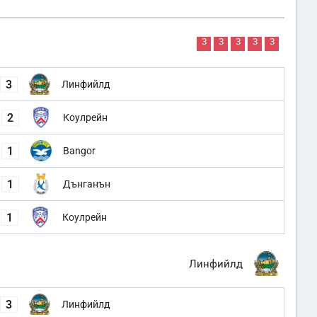
З
З
З
З
З
3
Линфийлд
2
Коулрейн
1
Bangor
1
Дънганън
1
Коулрейн
Линфийлд
3
Линфийлд