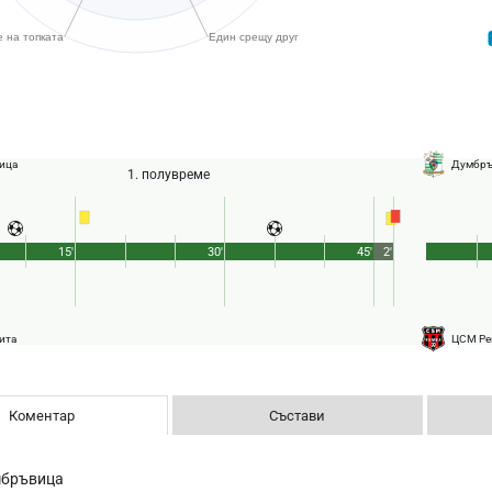
ица
Думбръ
1. полувреме
15'
30'
45'
2'
ита
ЦСМ Ре
Коментар
Състави
бръвица