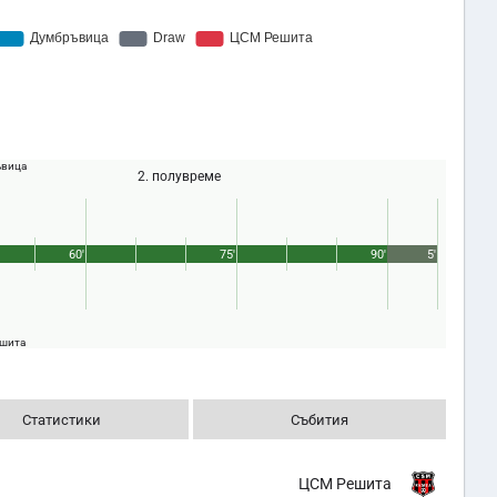
вица
2. полувреме
60'
75'
90'
5'
шита
Статистики
Събития
ЦСМ Решита