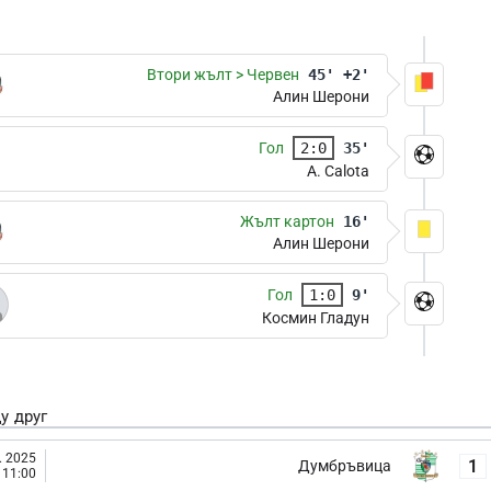
Втори жълт > Червен
45' +2'
Алин Шерони
Гол
2:0
35'
A. Calota
Жълт картон
16'
Алин Шерони
Гол
1:0
9'
Космин Гладун
у друг
. 2025
1
Думбръвица
11:00