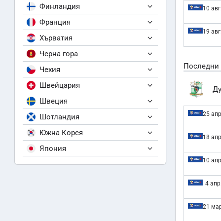
Финландия
10 авг
Франция
19 авг
Хърватия
Черна гора
Последни
Чехия
Швейцария
Д
Швеция
25 апр
Шотландия
Южна Корея
18 апр
Япония
10 апр
4 апр
21 мар