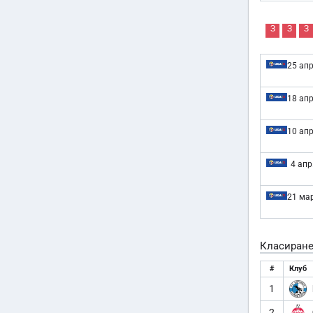
З
З
З
25 апр
18 апр
10 апр
4 апр
21 мар
Класиран
#
Клуб
1
2