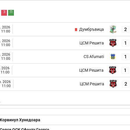
З
П
. 2026
2
Думбръвица
11:00
. 2026
1
ЦСМ Решита
11:00
. 2026
1
CS Afumati
11:00
. 2026
1
ЦСМ Решита
11:00
. 2026
2
ЦСМ Решита
11:00
е
Корвинул Хунедоара
Сепси ОСК Сфанту Георге