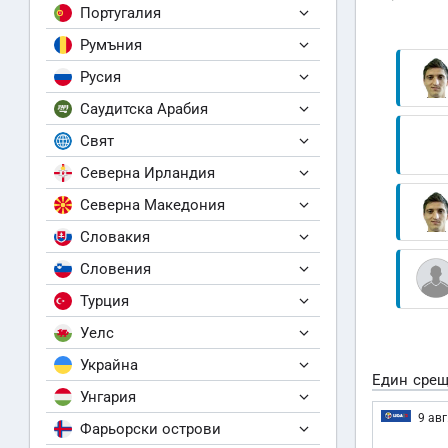
Португалия
Румъния
Русия
Саудитска Арабия
Свят
Северна Ирландия
Северна Македония
Словакия
Словения
Турция
Уелс
Украйна
Един срещ
Унгария
9 авг
Фарьорски острови