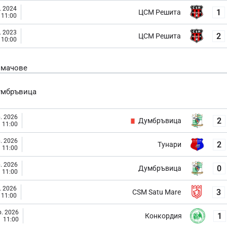
. 2024
1
ЦСМ Решита
11:00
. 2023
2
ЦСМ Решита
10:00
 мачове
умбръвица
. 2026
2
Думбръвица
11:00
. 2026
2
Тунари
11:00
. 2026
0
Думбръвица
11:00
. 2026
3
CSM Satu Mare
11:00
. 2026
1
Конкордия
11:00