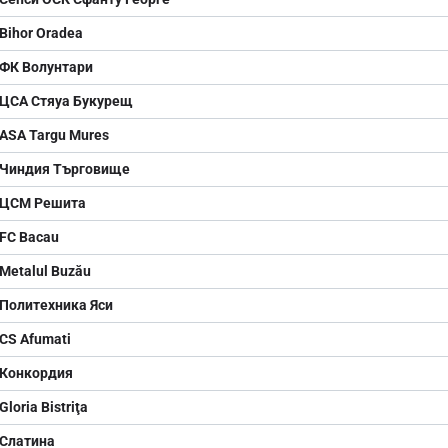
Bihor Oradea
ФК Волунтари
ЦСА Стяуа Букурещ
ASA Targu Mures
Чиндия Търговище
ЦСМ Решита
FC Bacau
Metalul Buzău
Политехника Яси
CS Afumati
Конкордия
Gloria Bistriţa
Слатина