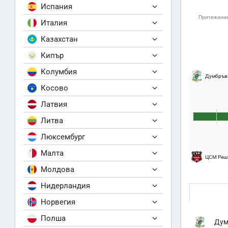
Испания
Италия
Казахстан
Кипър
Колумбия
Думбръв
Косово
Латвия
Литва
Люксембург
Малта
ЦСМ Реш
Молдова
Нидерландия
Норвегия
Полша
Дум