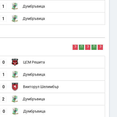
1
Думбръвица
1
Думбръвица
З
П
З
П
З
0
ЦСМ Решита
1
Думбръвица
0
Вииторул Шелимбър
2
Думбръвица
0
Думбръвица