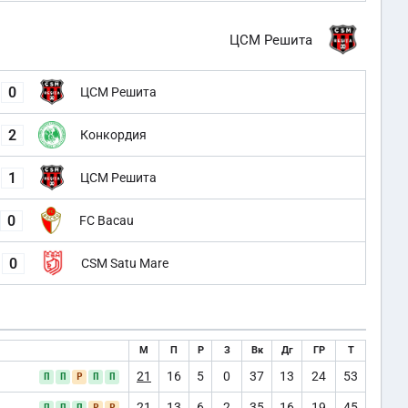
ЦСМ Решита
0
ЦСМ Решита
2
Конкордия
1
ЦСМ Решита
0
FC Bacau
0
CSM Satu Mare
М
П
Р
З
Вк
Дг
ГР
Т
21
16
5
0
37
13
24
53
П
П
Р
П
П
21
13
6
2
35
16
19
45
П
П
П
Р
Р