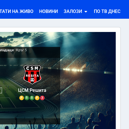
ТАТИ НА ЖИВО
НОВИНИ
ЗАЛОЗИ
ПО ТВ ДНЕС
изпадащи
|
Кръг 5
0
ЦСМ Решита
Т
Р
П
П
Р
З