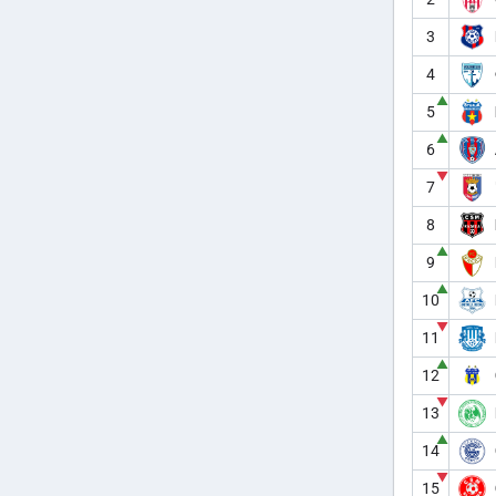
3
4
▲
5
▲
6
▼
7
8
▲
9
▲
10
▼
11
▲
12
▼
13
▲
14
▼
15