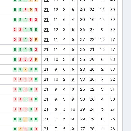
21
12
3
6
40
24
16
39
П
П
З
Р
З
21
11
6
4
30
16
14
39
П
П
П
З
З
21
12
3
6
36
27
9
39
З
З
П
П
П
21
11
4
6
37
22
15
37
З
З
П
З
Р
21
11
4
6
36
21
15
37
П
П
П
П
З
21
10
3
8
35
29
6
33
П
З
З
З
Р
21
9
6
6
28
26
2
33
П
П
Р
П
П
21
10
2
9
33
26
7
32
З
З
З
З
П
21
9
4
8
25
22
3
31
З
П
З
П
З
21
9
3
9
30
26
4
30
З
З
П
З
П
21
8
3
10
29
24
5
27
З
З
З
П
З
21
7
5
9
29
29
0
26
П
П
Р
П
П
21
7
5
9
27
28
-1
26
П
Р
З
П
З