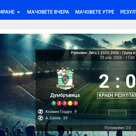
ИРАНЕ
МАЧОВЕТЕ ВЧЕРА
МАЧОВЕТЕ УТРЕ
РЕЗУЛ
Румъния: Лига 2 2025-2026 - Група 
25 апр. 2026
-
11:00
2
:
Думбръвица
КРАЕН РЕЗУЛТА
П
З
З
Р
З
Космин Гладун
9'
A. Calota
35'
Полувреме: 2-0