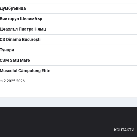
Думбръвица
Вииторул Шелимбър
Цеахлъл Пиатра Нямц
CS Dinamo București
Тунари
CSM Satu Mare
Muscelul Câmpulung Elite
а 2 2025-2026
КОНТАКТИ