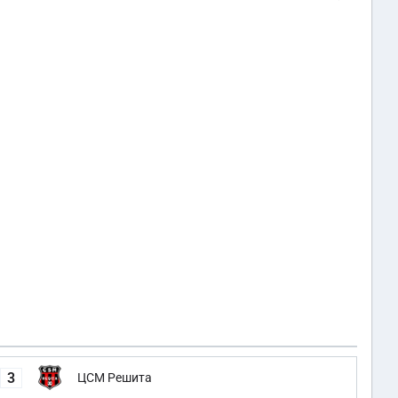
3
ЦСМ Решита