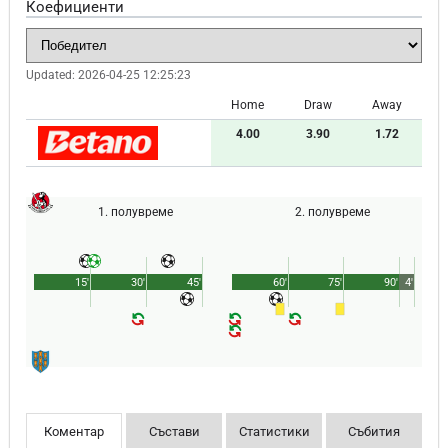
Коефициенти
Updated:
2026-04-25 12:25:23
Home
Draw
Away
4.00
3.90
1.72
1. полувреме
2. полувреме
15'
30'
45'
60'
75'
90'
4'
Коментар
Състави
Статистики
Събития