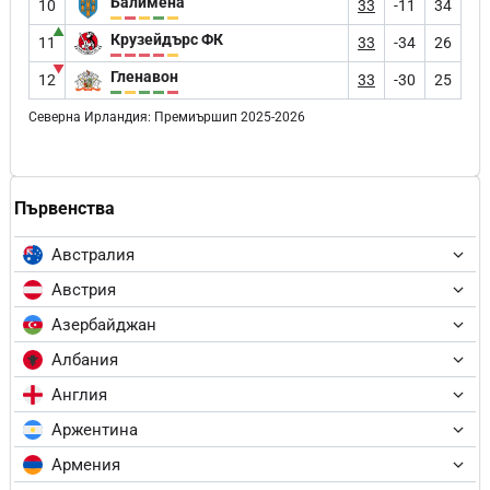
Балимена
10
33
-11
34
▲
Крузейдърс ФК
11
33
-34
26
▼
Гленавон
12
33
-30
25
Северна Ирландия: Премиършип 2025-2026
Първенства
Австралия
Австрия
Азербайджан
Албания
Англия
Аржентина
Армения