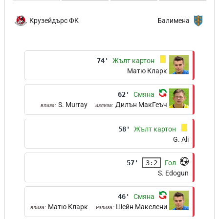
Крузейдърс ФК
Балимена
74'
Жълт картон
Матю Кларк
62'
Смяна
S. Murray
Дилън МакГеъч
влиза:
излиза:
58'
Жълт картон
G. Ali
57'
3:2
Гол
S. Edogun
46'
Смяна
Матю Кларк
Шейн Макелени
влиза:
излиза: