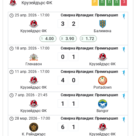
Р
П
П
П
З
Крузейдърс ФК
25 апр. 2026
-
17:00
Северна Ирландия: Премиършип
3
2
Крузейдърс ФК
Балимена
4.00
3.90
1.72
1
X
2
18 апр. 2026
-
17:00
Северна Ирландия: Премиършип
0
1
Гленавон
Крузейдърс ФК
11 апр. 2026
-
17:00
Северна Ирландия: Премиършип
4
0
Крузейдърс ФК
Portadown
7 апр. 2026
-
21:45
Северна Ирландия: Премиършип
1
1
Крузейдърс ФК
Bangor
28 мар. 2026
-
17:00
Северна Ирландия: Премиършип
6
1
К. Рейнджърс
Крузейдърс ФК