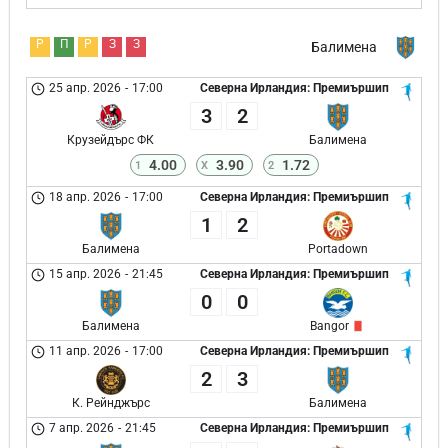
Р
П
Р
З
З
Балимена
25 апр. 2026
-
17:00
Северна Ирландия: Премиършип
3
2
Крузейдърс ФК
Балимена
4.00
3.90
1.72
1
X
2
18 апр. 2026
-
17:00
Северна Ирландия: Премиършип
1
2
Балимена
Portadown
15 апр. 2026
-
21:45
Северна Ирландия: Премиършип
0
0
Балимена
Bangor
11 апр. 2026
-
17:00
Северна Ирландия: Премиършип
2
3
К. Рейнджърс
Балимена
7 апр. 2026
-
21:45
Северна Ирландия: Премиършип