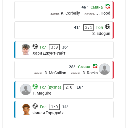
46'
Смяна
K. Corbally
J. Hood
влиза:
излиза:
41'
3:1
Гол
S. Edogun
Гол
3:0
36'
Хари Джуит-Уайт
28'
Смяна
D. McCallion
D. Rocks
влиза:
излиза:
Гол (дузпа)
2:0
16'
T. Maguire
Гол
1:0
14'
Финли Торндайк