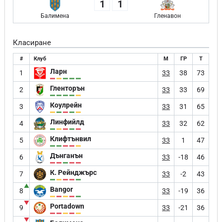
1
1
Балимена
Гленавон
Класиране
#
Клуб
М
ГР
Т
Ларн
1
33
38
73
Гленторън
2
33
33
69
Коулрейн
3
33
31
65
Линфийлд
4
33
32
62
Клифтънвил
5
33
1
47
Дънганън
6
33
-18
46
К. Рейнджърс
7
33
-2
43
▲
Bangor
8
33
-19
36
▼
Portadown
9
33
-21
36
▼