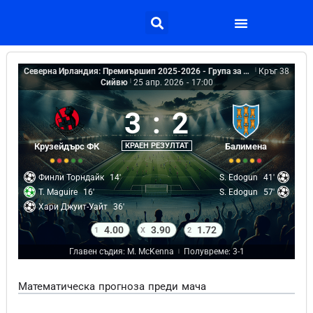
Северна Ирландия: Премиършип 2025-2026 - Група за изпадащи
|
Кръг 38
Сийвю
|
25 апр. 2026
-
17:00
3
:
2
Крузейдърс ФК
КРАЕН РЕЗУЛТАТ
Балимена
Финли Торндайк
14'
S. Edogun
41'
T. Maguire
16'
S. Edogun
57'
Хари Джуит-Уайт
36'
4.00
3.90
1.72
1
X
2
Главен съдия: M. McKenna
Полувреме: 3-1
|
Математическа прогноза преди мача