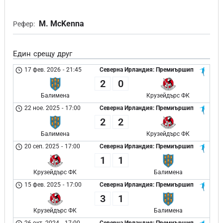
M. McKenna
Рефер:
Един срещу друг
17 фев. 2026
-
21:45
Северна Ирландия: Премиършип
2
0
Балимена
Крузейдърс ФК
22 ное. 2025
-
17:00
Северна Ирландия: Премиършип
2
2
Балимена
Крузейдърс ФК
20 сеп. 2025
-
17:00
Северна Ирландия: Премиършип
1
1
Крузейдърс ФК
Балимена
15 фев. 2025
-
17:00
Северна Ирландия: Премиършип
3
1
Крузейдърс ФК
Балимена