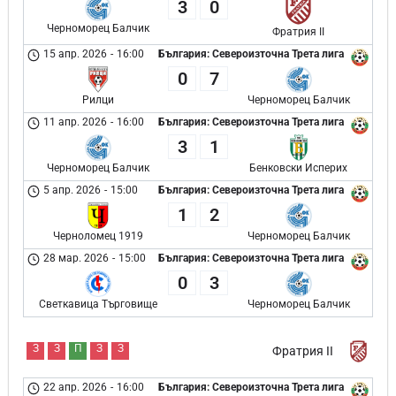
3
0
Черноморец Балчик
Фратрия II
15 апр. 2026
-
16:00
България: Североизточна Трета лига
0
7
Рилци
Черноморец Балчик
11 апр. 2026
-
16:00
България: Североизточна Трета лига
3
1
Черноморец Балчик
Бенковски Исперих
5 апр. 2026
-
15:00
България: Североизточна Трета лига
1
2
Черноломец 1919
Черноморец Балчик
28 мар. 2026
-
15:00
България: Североизточна Трета лига
0
3
Светкавица Търговище
Черноморец Балчик
З
З
П
З
З
Фратрия II
22 апр. 2026
-
16:00
България: Североизточна Трета лига