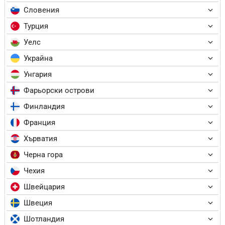
Словения
Турция
Уелс
Украйна
Унгария
Фарьорски острови
Финландия
Франция
Хърватия
Черна гора
Чехия
Швейцария
Швеция
Шотландия