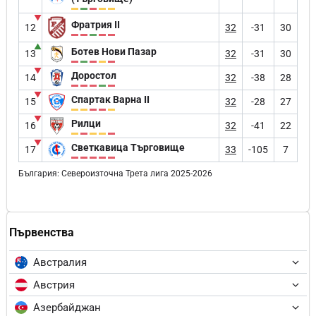
▼
Фратрия II
12
32
-31
30
▲
Ботев Нови Пазар
13
32
-31
30
▼
Доростол
14
32
-38
28
▼
Спартак Варна II
15
32
-28
27
▼
Рилци
16
32
-41
22
▼
Светкавица Търговище
17
33
-105
7
България: Североизточна Трета лига 2025-2026
Първенства
Австралия
Австрия
Азербайджан