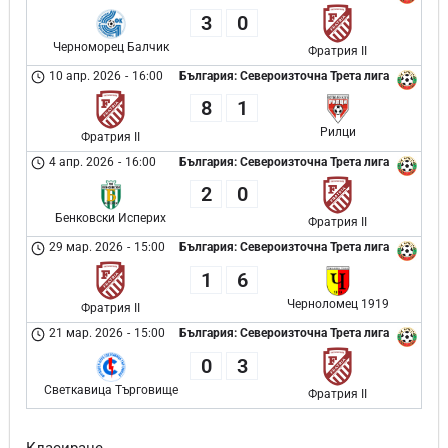
3
0
Черноморец Балчик
Фратрия II
10 апр. 2026
-
16:00
България: Североизточна Трета лига
8
1
Рилци
Фратрия II
4 апр. 2026
-
16:00
България: Североизточна Трета лига
2
0
Бенковски Исперих
Фратрия II
29 мар. 2026
-
15:00
България: Североизточна Трета лига
1
6
Черноломец 1919
Фратрия II
21 мар. 2026
-
15:00
България: Североизточна Трета лига
0
3
Светкавица Търговище
Фратрия II