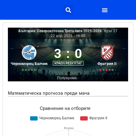
България: Североизточна Трета лига 2025-2026
|
Кръг 27
22 апр. 2026
-
16:00
3
:
0
Черноморец Балчик
КРАЕН РЕЗУЛТАТ
Фратрия II
Полувреме: -
Математическа прогноза преди мача
Сравнение на отборите