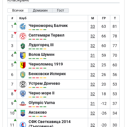
Класиране
Всички
Домакин
Гост
#
Клуб
М
ГР
Т
▲
Черноморец Балчик
1
33
63
81
▼
Септември Тервел
2
32
66
78
Лудогорец III
3
32
60
77
▲
Волов Шумен
4
31
59
70
▲
Черноломец 1919
5
32
25
60
Бенковски Исперих
6
32
26
56
Устрем Дончево
7
32
20
53
▼
Черно море II
8
32
18
53
▲
Olympic Varna
9
31
-12
37
▲
Аксаково
10
32
-26
34
▲
СФК Светкавица 2014
11
32
-20
30
(Търговище)