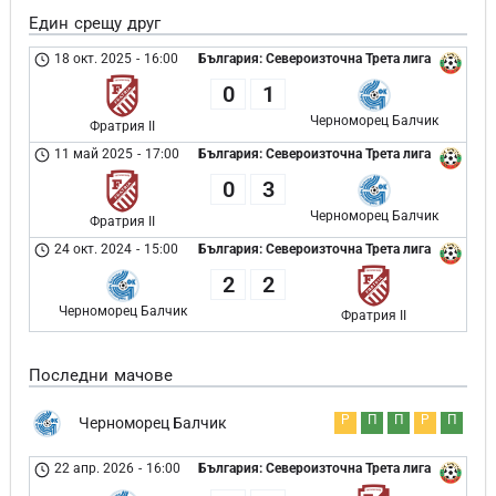
Един срещу друг
18 окт. 2025
-
16:00
България: Североизточна Трета лига
0
1
Черноморец Балчик
Фратрия II
11 май 2025
-
17:00
България: Североизточна Трета лига
0
3
Черноморец Балчик
Фратрия II
24 окт. 2024
-
15:00
България: Североизточна Трета лига
2
2
Черноморец Балчик
Фратрия II
Последни мачове
Р
П
П
Р
П
Черноморец Балчик
22 апр. 2026
-
16:00
България: Североизточна Трета лига