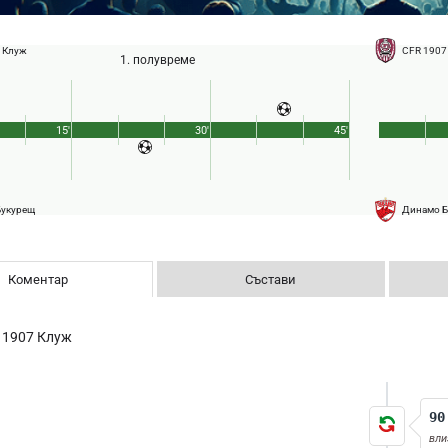
 Клуж
CFR 1907
1. полувреме
15'
30'
45'
Букурещ
Динамо Б
Коментар
Състави
 1907 Клуж
90
вли