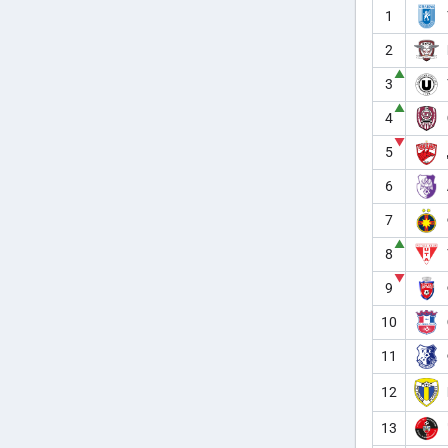
1
2
▲
3
▲
4
▼
5
6
7
▲
8
▼
9
10
11
12
13