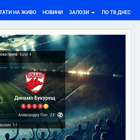
ТАТИ НА ЖИВО
НОВИНИ
ЗАЛОЗИ
ПО ТВ ДНЕС
ска група
|
Кръг 4
1
Динамо Букурещ
Т
З
З
З
З
Р
Александру Поп
23'
време: 1-1