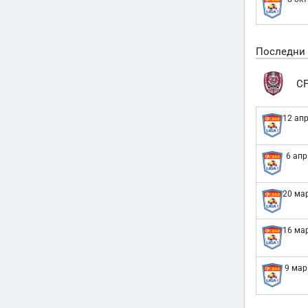
Последни
CF
12 апр
6 апр
20 мар
16 мар
9 мар