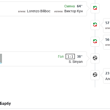
Смяна
64'
Lorenzo Biliboc
Виктор Кун
влиза:
излиза:
57
вли
56
вли
Гол
1:1
38'
S. Sinyan
23
Ал
 Барбу