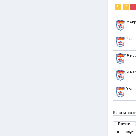
Р
Р
З
12 апр
4 апр
19 мар
14 мар
9 мар
Класиран
Всички
#
Клуб