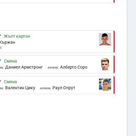
'
Жълт картон
 Кържан
l
'
Смяна
Даниел Армстронг
Алберто Соро
за:
излиза:
'
Смяна
Валентин Цику
Раул Опрут
за:
излиза: