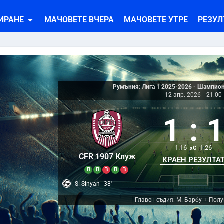
ИРАНЕ
МАЧОВЕТЕ ВЧЕРА
МАЧОВЕТЕ УТРЕ
РЕЗУЛ
Румъния: Лига 1 2025-2026 - Шампион
12 апр. 2026
-
21:00
1
:
1.16
1.26
xG
CFR 1907 Клуж
КРАЕН РЕЗУЛТА
П
П
З
П
З
S. Sinyan
38'
Главен съдия: М. Барбу
Полу
|