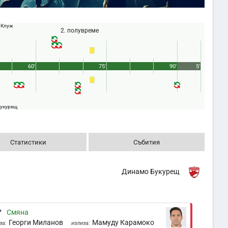
 Клуж
2. полувреме
60'
75'
90'
5'
укурещ
Статистики
Събития
Динамо Букурещ
'
Смяна
Георги Миланов
Мамуду Карамоко
за:
излиза: