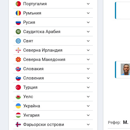
Португалия
Румъния
Русия
Саудитска Арабия
Свят
Северна Ирландия
Северна Македония
Словакия
Словения
Турция
Уелс
Украйна
Унгария
М.
Рефер:
Фарьорски острови