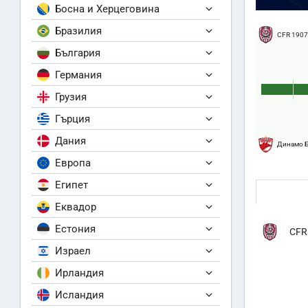
Босна и Херцеговина
Бразилия
CFR 1907
България
Германия
Грузия
Гърция
Дания
Динамо 
Европа
Египет
Еквадор
Естония
CFR
Израел
Ирландия
Исландия