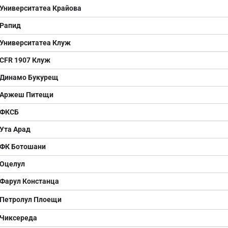
Университатеа Крайова
Рапид
Университатеа Клуж
CFR 1907 Клуж
Динамо Букурещ
Аржеш Питещи
ФКСБ
Ута Арад
ФК Ботошани
Оцелул
Фарул Констанца
Петролул Плоещи
Чиксереда