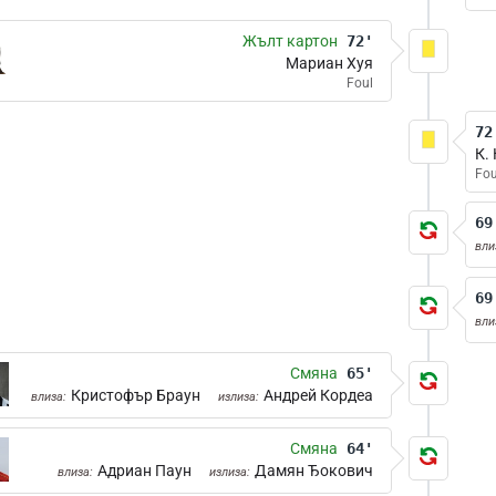
Жълт картон
72'
Мариан Хуя
Foul
72
К.
Fou
69
вли
69
вли
Смяна
65'
Кристофър Браун
Андрей Кордеа
влиза:
излиза:
Смяна
64'
Адриан Паун
Дамян Ђокович
влиза:
излиза: