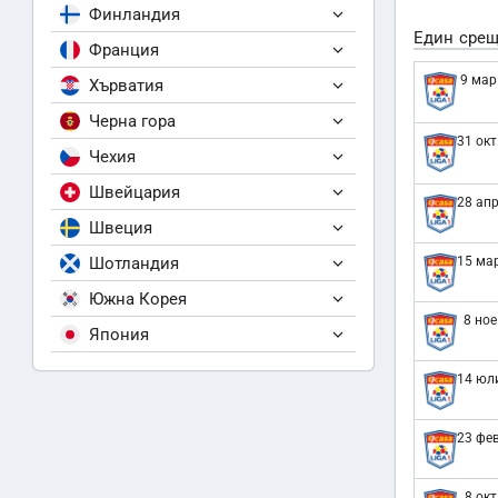
Финландия
Един срещ
Франция
9 мар
Хърватия
Черна гора
31 окт
Чехия
Швейцария
28 апр
Швеция
Шотландия
15 мар
Южна Корея
8 ное
Япония
14 юл
23 фев
8 окт