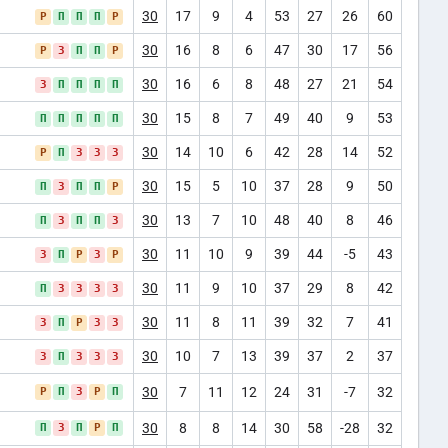
30
17
9
4
53
27
26
60
Р
П
П
П
Р
30
16
8
6
47
30
17
56
Р
З
П
П
Р
30
16
6
8
48
27
21
54
З
П
П
П
П
30
15
8
7
49
40
9
53
П
П
П
П
П
30
14
10
6
42
28
14
52
Р
П
З
З
З
30
15
5
10
37
28
9
50
П
З
П
П
Р
30
13
7
10
48
40
8
46
П
З
П
П
З
30
11
10
9
39
44
-5
43
З
П
Р
З
Р
30
11
9
10
37
29
8
42
П
З
З
З
З
30
11
8
11
39
32
7
41
З
П
Р
З
З
30
10
7
13
39
37
2
37
З
П
З
З
З
30
7
11
12
24
31
-7
32
Р
П
З
Р
П
30
8
8
14
30
58
-28
32
П
З
П
Р
П