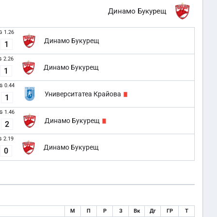
Динамо Букурещ
1.26
G
Динамо Букурещ
1
2.26
G
Динамо Букурещ
1
0.44
G
Университатеа Крайова
1
1.46
G
Динамо Букурещ
2
2.19
G
Динамо Букурещ
0
М
П
Р
З
Вк
Дг
ГР
Т