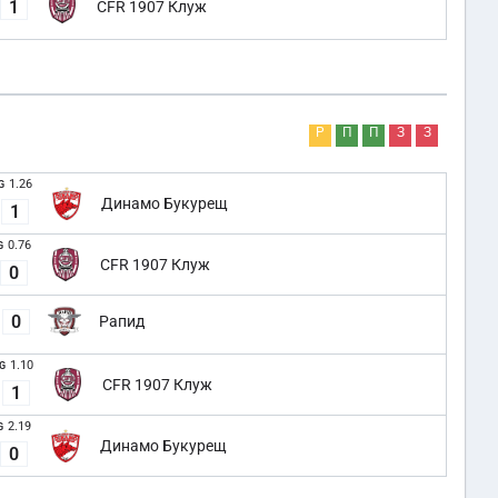
1
CFR 1907 Клуж
Р
П
П
З
З
1.26
G
Динамо Букурещ
1
0.76
G
CFR 1907 Клуж
0
0
Рапид
1.10
G
CFR 1907 Клуж
1
2.19
G
Динамо Букурещ
0