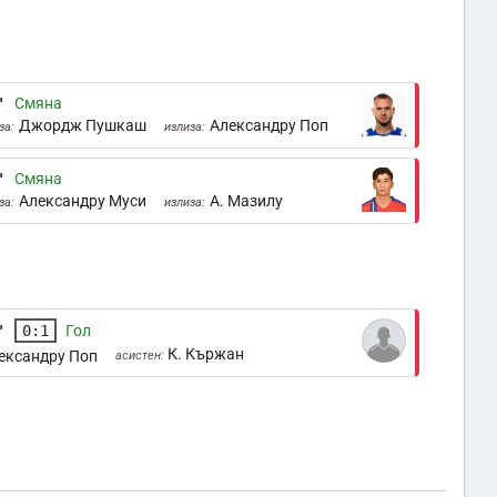
'
Смяна
Джордж Пушкаш
Александру Поп
за:
излиза:
'
Смяна
Александру Муси
А. Мазилу
за:
излиза:
'
0:1
Гол
К. Кържан
ександру Поп
асистен: