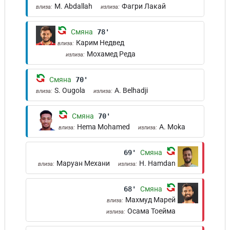
M. Abdallah
Фагри Лакай
влиза:
излиза:
Смяна
78'
Карим Недвед
влиза:
Мохамед Реда
излиза:
Смяна
70'
S. Ougola
A. Belhadji
влиза:
излиза:
Смяна
70'
Hema Mohamed
A. Moka
влиза:
излиза:
69'
Смяна
Маруан Механи
H. Hamdan
влиза:
излиза:
68'
Смяна
Махмуд Марей
влиза:
Осама Тоейма
излиза: