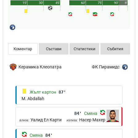
15'
30'
45'
60'
75'
90'
8'
Коментар
Състави
Статистики
Събития
Керамика Клеопатра
ФК Пирамидс
Жълт картон
87'
M. Abdallah
84'
Смяна
Уалид Ел Карти
Насер Махер
влиза:
излиза:
Смяна
84'