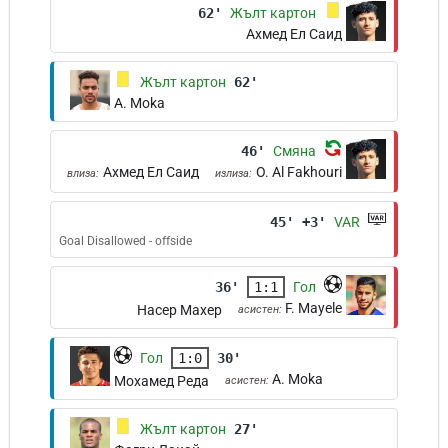
62'
Жълт картон
Ахмед Ел Саид
Жълт картон
62'
A. Moka
46'
Смяна
Ахмед Ел Саид
O. Al Fakhouri
влиза:
излиза:
45' +3'
VAR
Goal Disallowed - offside
36'
1:1
Гол
F. Mayele
Насер Махер
асистен:
Гол
1:0
30'
A. Moka
Мохамед Реда
асистен:
Жълт картон
27'