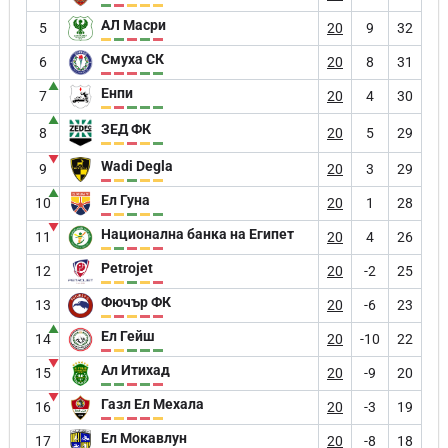
АЛ Масри
5
20
9
32
Смуха СК
6
20
8
31
▲
Енпи
7
20
4
30
▲
ЗЕД ФК
8
20
5
29
▼
Wadi Degla
9
20
3
29
▲
Ел Гуна
10
20
1
28
▼
Национална банка на Египет
11
20
4
26
Petrojet
12
20
-2
25
Фючър ФК
13
20
-6
23
▲
Ел Гейш
14
20
-10
22
▼
Ал Итихад
15
20
-9
20
▼
Газл Ел Мехала
16
20
-3
19
Ел Мокавлун
17
20
-8
18