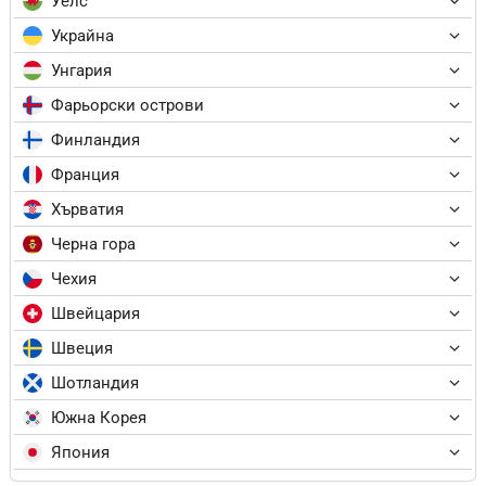
Уелс
Украйна
Унгария
Фарьорски острови
Финландия
Франция
Хърватия
Черна гора
Чехия
Швейцария
Швеция
Шотландия
Южна Корея
Япония