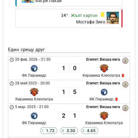
Фагри Лакай
14'
Жълт картон
Мостафа Зико
Един срещу друг
20 фев. 2026
-
21:30
Египет: Висша лига
1
0
ФК Пирамидс
Керамика Клеопатра
28 май 2025
-
20:00
Египет: Висша лига
1
5
Керамика Клеопатра
ФК Пирамидс
5 мар. 2025
-
21:00
Египет: Висша лига
2
1
ФК Пирамидс
Керамика Клеопатра
1.72
3.50
4.65
1
X
2