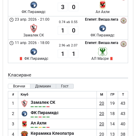
3
0
ФК Пирамидс
Ал Ахли
23 апр. 2026
-
21:00
Египет: Висша лига
0.74
0.55
xG
1
0
Замалек СК
ФК Пирамидс
11 апр. 2026
-
18:00
Египет: Висша лига
2.96
2.07
xG
1
1
ФК Пирамидс
АЛ Масри
Класиране
Всички
Домакин
Гост
#
Клуб
М
ГР
Т
Замалек СК
1
20
19
43
ФК Пирамидс
2
20
18
43
Ал Ахли
3
20
14
40
Керамика Клеопатра
4
20
13
38