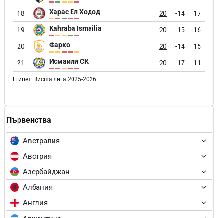
Харас Ел Ходод
18
20
-14
17
Kahraba Ismailia
19
20
-15
16
Фарко
20
20
-14
15
Исмаили СК
21
20
-17
11
Египет: Висша лига 2025-2026
Първенства
Австралия
Австрия
Азербайджан
Албания
Англия