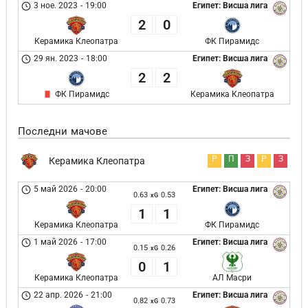
3 ное. 2023
-
19:00
Египет: Висша лига
2
0
Керамика Клеопатра
ФК Пирамидс
29 ян. 2023
-
18:00
Египет: Висша лига
2
2
ФК Пирамидс
Керамика Клеопатра
Последни мачове
Р
П
З
Р
З
Керамика Клеопатра
5 май 2026
-
20:00
Египет: Висша лига
0.63
0.53
xG
1
1
Керамика Клеопатра
ФК Пирамидс
1 май 2026
-
17:00
Египет: Висша лига
0.15
0.26
xG
0
1
Керамика Клеопатра
АЛ Масри
22 апр. 2026
-
21:00
Египет: Висша лига
0.82
0.73
xG