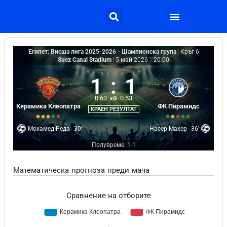
Египет: Висша лига 2025-2026 - Шампионска група
|
Кръг 6
Suez Canal Stadium
|
5 май 2026
-
20:00
1
:
1
0.63
0.53
xG
Керамика Клеопатра
ФК Пирамидс
КРАЕН РЕЗУЛТАТ
Мохамед Реда
30'
Насер Махер
36'
Полувреме: 1-1
Математическа прогноза преди мача
Сравнение на отборите