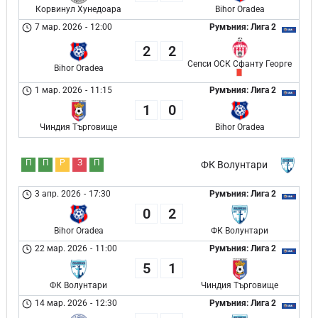
Корвинул Хунедоара
Bihor Oradea
7 мар. 2026
-
12:00
Румъния: Лига 2
2
2
Сепси ОСК Сфанту Георге
Bihor Oradea
1 мар. 2026
-
11:15
Румъния: Лига 2
1
0
Чиндия Търговище
Bihor Oradea
П
П
Р
З
П
ФК Волунтари
3 апр. 2026
-
17:30
Румъния: Лига 2
0
2
Bihor Oradea
ФК Волунтари
22 мар. 2026
-
11:00
Румъния: Лига 2
5
1
ФК Волунтари
Чиндия Търговище
14 мар. 2026
-
12:30
Румъния: Лига 2