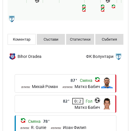
Коментар
Състави
Статистики
Събития
Bihor Oradea
ФК Волунтари
87'
Смяна
Михай Роман
Матко Бабич
влиза:
излиза:
82'
0:2
Гол
Матко Бабич
Смяна
78'
R. Gunie
Иоан Филип
влиза:
излиза: