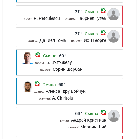
77'
Смяна
R. Petculescu
Габриел Гутеа
влиза:
излиза:
77'
Смяна
Даниел Тома
Ион Георге
влиза:
излиза:
Смяна
60'
Б. Вътъжелу
влиза:
Сорин Шербан
излиза:
Смяна
60'
Александру Бойчук
влиза:
A. Chiritoiu
излиза:
60'
Смяна
Андрей Кристиан
влиза:
Марвин Шиб
излиза: