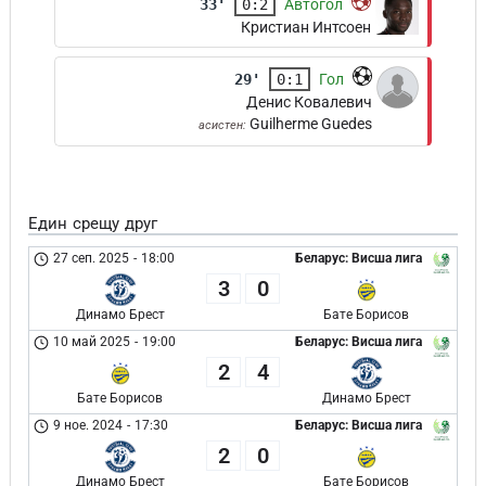
33'
0:2
Автогол
Кристиан Интсоен
29'
0:1
Гол
Денис Ковалевич
Guilherme Guedes
асистен:
Един срещу друг
27 сеп. 2025
-
18:00
Беларус: Висша лига
3
0
Динамо Брест
Бате Борисов
10 май 2025
-
19:00
Беларус: Висша лига
2
4
Бате Борисов
Динамо Брест
9 ное. 2024
-
17:30
Беларус: Висша лига
2
0
Динамо Брест
Бате Борисов