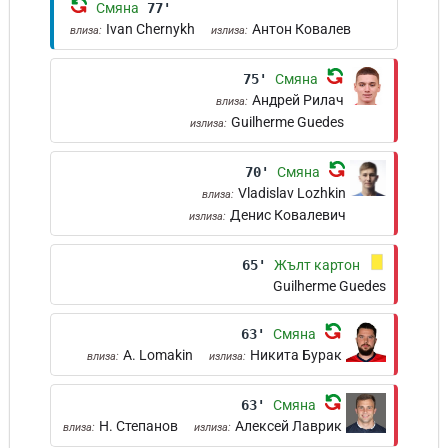
Смяна
77'
Ivan Chernykh
Антон Ковалев
влиза:
излиза:
75'
Смяна
Андрей Рилач
влиза:
Guilherme Guedes
излиза:
70'
Смяна
Vladislav Lozhkin
влиза:
Денис Ковалевич
излиза:
65'
Жълт картон
Guilherme Guedes
63'
Смяна
A. Lomakin
Никита Бурак
влиза:
излиза:
63'
Смяна
Н. Степанов
Алексей Лаврик
влиза:
излиза: