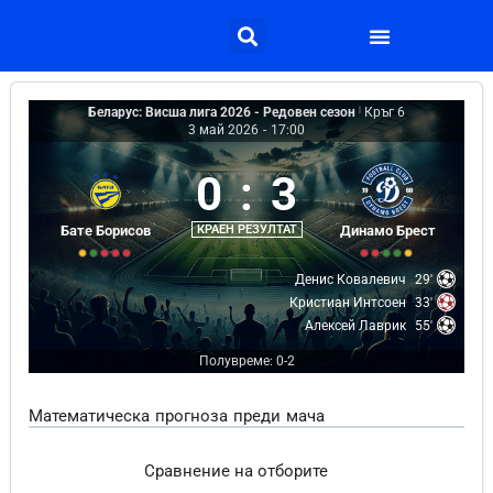
Беларус: Висша лига 2026 - Редовен сезон
|
Кръг 6
3 май 2026
-
17:00
0
:
3
Бате Борисов
КРАЕН РЕЗУЛТАТ
Динамо Брест
Денис Ковалевич
29'
Кристиан Интсоен
33'
Алексей Лаврик
55'
Полувреме: 0-2
Математическа прогноза преди мача
Сравнение на отборите