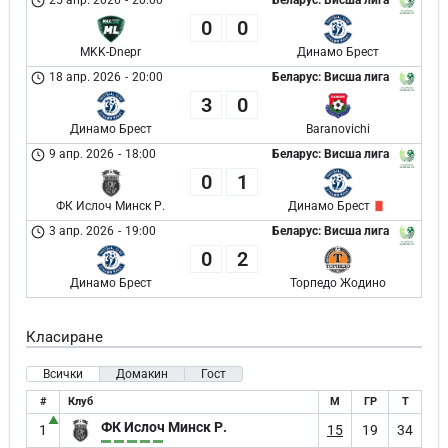
25 апр. 2026
-
20:00
Беларус: Висша лига
0
0
MKK-Dnepr
Динамо Брест
18 апр. 2026
-
20:00
Беларус: Висша лига
3
0
Динамо Брест
Baranovichi
9 апр. 2026
-
18:00
Беларус: Висша лига
0
1
ФК Ислоч Минск Р.
Динамо Брест
3 апр. 2026
-
19:00
Беларус: Висша лига
0
2
Динамо Брест
Торпедо Жодино
Класиране
Всички
Домакин
Гост
#
Клуб
М
ГР
Т
▲
ФК Ислоч Минск Р.
1
15
19
34