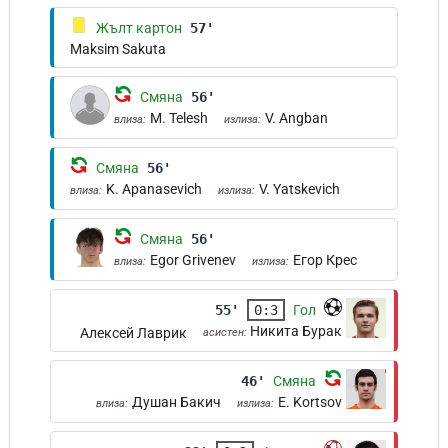
Жълт картон
57'
Maksim Sakuta
Смяна
56'
M. Telesh
V. Angban
влиза:
излиза:
Смяна
56'
K. Apanasevich
V. Yatskevich
влиза:
излиза:
Смяна
56'
Egor Grivenev
Егор Крес
влиза:
излиза:
55'
0:3
Гол
Никита Бурак
Алексей Лаврик
асистен:
46'
Смяна
Душан Бакич
E. Kortsov
влиза:
излиза: