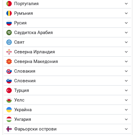
Португалия
Румъния
Русия
Саудитска Арабия
Свят
Северна Ирландия
Северна Македония
Словакия
Словения
Турция
Уелс
Украйна
Унгария
Фарьорски острови