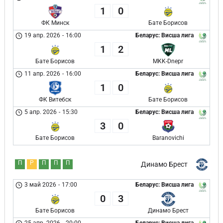
1
0
ФК Минск
Бате Борисов
19 апр. 2026
-
16:00
Беларус: Висша лига
1
2
Бате Борисов
MKK-Dnepr
11 апр. 2026
-
16:00
Беларус: Висша лига
1
0
ФК Витебск
Бате Борисов
5 апр. 2026
-
15:30
Беларус: Висша лига
3
0
Бате Борисов
Baranovichi
П
Р
П
П
П
Динамо Брест
3 май 2026
-
17:00
Беларус: Висша лига
0
3
Бате Борисов
Динамо Брест