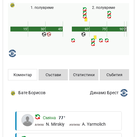
1. полувреме
2. полувреме
15'
30'
45'
60'
75'
90'
2'
Коментар
Състави
Статистики
Събития
Бате Борисов
Динамо Брест
Смяна
77'
N. Mirskiy
A. Yarmolich
влиза:
излиза: