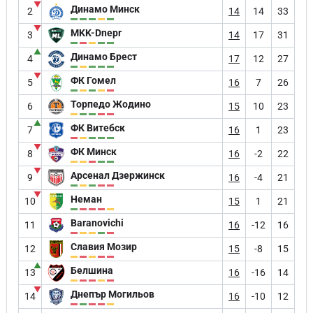
▼
Динамо Минск
2
14
14
33
▼
MKK-Dnepr
3
14
17
31
▲
Динамо Брест
4
17
12
27
▼
ФК Гомел
5
16
7
26
Торпедо Жодино
6
15
10
23
▲
ФК Витебск
7
16
1
23
▼
ФК Минск
8
16
-2
22
▼
Арсенал Дзержинск
9
16
-4
21
▼
Неман
10
15
1
21
Baranovichi
11
16
-12
16
Славия Мозир
12
15
-8
15
▲
Белшина
13
16
-16
14
▼
Днепър Могильов
14
16
-10
12