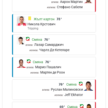
Аарон Мартин
влиза:
Стефано Сабели
излиза:
Жълт картон
78'
Никола Крстович
Tripping
Смяна
76'
Лазар Самарджич
влиза:
Чарлз Де Кетеларе
излиза:
Смяна
76'
Марио Пашалич
влиза:
Мартен де Роон
излиза:
70'
Смяна
Руслан Малиновски
влиза:
Jeff Ekhator
излиза:
69'
Смяна