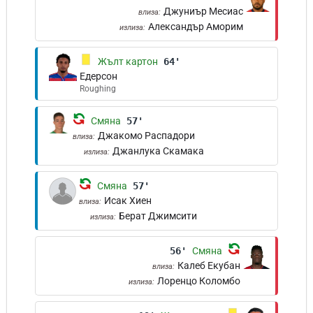
Джуниър Месиас
влиза:
Александър Аморим
излиза:
Жълт картон
64'
Едерсон
Roughing
Смяна
57'
Джакомо Распадори
влиза:
Джанлука Скамака
излиза:
Смяна
57'
Исак Хиен
влиза:
Берат Джимсити
излиза:
56'
Смяна
Калеб Екубан
влиза:
Лоренцо Коломбо
излиза: