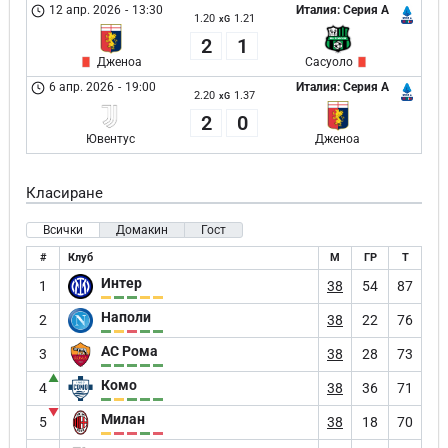
12 апр. 2026
-
13:30
Италия: Серия А
1.20
1.21
xG
2
1
Дженоа
Сасуоло
6 апр. 2026
-
19:00
Италия: Серия А
2.20
1.37
xG
2
0
Ювентус
Дженоа
Класиране
Всички
Домакин
Гост
#
Клуб
М
ГР
Т
Интер
1
38
54
87
Наполи
2
38
22
76
АС Рома
3
38
28
73
▲
Комо
4
38
36
71
▼
Милан
5
38
18
70