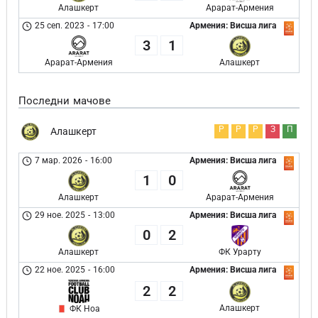
Алашкерт
Арарат-Армения
25 сеп. 2023
-
17:00
Армения: Висша лига
3
1
Арарат-Армения
Алашкерт
Последни мачове
Р
Р
Р
З
П
Алашкерт
7 мар. 2026
-
16:00
Армения: Висша лига
1
0
Алашкерт
Арарат-Армения
29 ное. 2025
-
13:00
Армения: Висша лига
0
2
Алашкерт
ФК Урарту
22 ное. 2025
-
16:00
Армения: Висша лига
2
2
Алашкерт
ФК Ноа