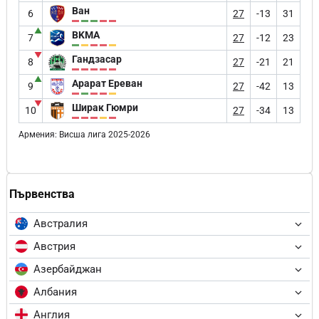
Ван
6
27
-13
31
▲
BKMA
7
27
-12
23
▼
Гандзасар
8
27
-21
21
▲
Арарат Ереван
9
27
-42
13
▼
Ширак Гюмри
10
27
-34
13
Армения: Висша лига 2025-2026
Първенства
Австралия
Австрия
Азербайджан
Албания
Англия