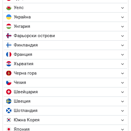
Уелс
Украйна
Унгария
Фарьорски острови
Финландия
Франция
Хърватия
Черна гора
Чехия
Швейцария
Швеция
Шотландия
Южна Корея
Япония