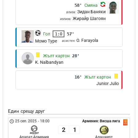
58'
Смяна
Зидан Баняки
влиза:
Жирайр Шагоян
излиза:
Гол
1:0
57'
O. Farayola
Момо Туре
асистен:
Жълт картон
28'
K. Nalbandyan
16'
Жълт картон
Junior Julio
Един срещу друг
25 сеп. 2025
-
18:00
Армения: Висша лига
2
1
Арарат-Армения
Алашкерт