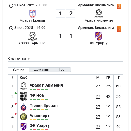
21 ное. 2025
-
15:00
Армения: Висша лига
1
2
Арарат Ереван
Арарат-Армения
8 ное. 2025
-
16:00
Армения: Висша лига
1
1
Арарат-Армения
ФК Урарту
Класиране
Всички
Домакин
Гост
#
Клуб
М
ГР
Т
Арарат-Армения
1
27
25
60
▲
ФК Ноа
2
27
42
56
▼
Пюник Ереван
3
27
19
55
▼
Алашкерт
4
27
19
53
ФК Урарту
5
27
17
49