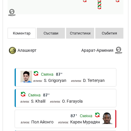
Коментар
Състави
Статистики
Събития
Алашкерт
Арарат-Армения
Смяна
87'
S. Grigoryan
D. Terteryan
влиза:
излиза:
Смяна
87'
S. Khalil
O. Farayola
влиза:
излиза:
87'
Смяна
Пол Айонго
Карен Мурадян
влиза:
излиза: