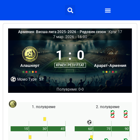
Армения: Висша лига 2025-2026 - Редовен сезон
|
Кръг 17
7 мар. 2026
-
16:00
1
:
0
Алашкерт
КРАЕН РЕЗУЛТАТ
Арарат-Армения
Момо Туре
57'
Полувреме: 0-0
1. полувреме
2. полувреме
15'
30'
45'
60'
75'
90'