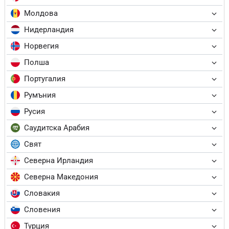
Молдова
Нидерландия
Норвегия
Полша
Португалия
Румъния
Русия
Саудитска Арабия
Свят
Северна Ирландия
Северна Македония
Словакия
Словения
Турция