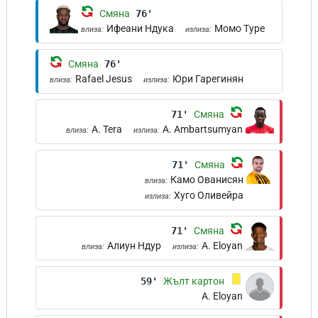
Смяна
76'
Ифеани Ндука
Момо Туре
влиза:
излиза:
Смяна
76'
Rafael Jesus
Юри Гарегинян
влиза:
излиза:
71'
Смяна
A. Tera
A. Ambartsumyan
влиза:
излиза:
71'
Смяна
Камо Ованисян
влиза:
Хуго Оливейра
излиза:
71'
Смяна
Алиун Ндур
A. Eloyan
влиза:
излиза:
59'
Жълт картон
A. Eloyan