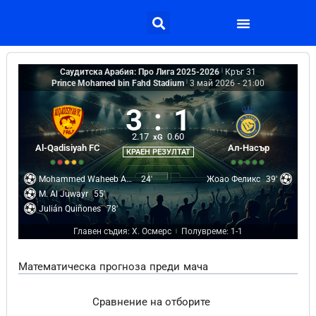
Саудитска Арабия: Про Лига 2025-2026
|
Кръг 31
Prince Mohamed bin Fahd Stadium
|
3 май 2026
-
21:00
3
:
1
2.17
0.60
xG
Al-Qadisiyah FC
Ал-Насър
КРАЕН РЕЗУЛТАТ
Mohammed Waheeb Abu Al-Shamat
24'
Жоао Феликс
39'
M. Al Juwayr
55'
Julián Quiñones
78'
Главен съдия: Х. Осмерс
Полувреме: 1-1
|
Математическа прогноза преди мача
Сравнение на отборите