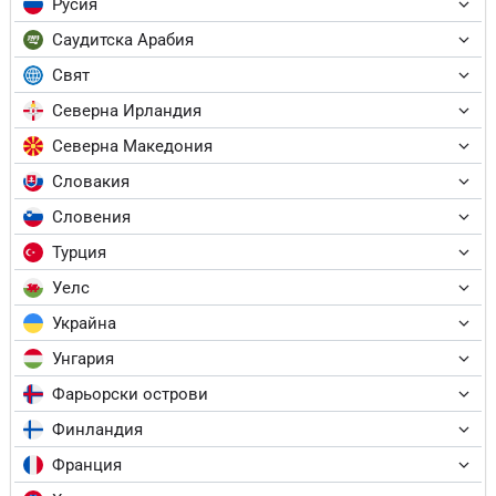
Русия
Саудитска Арабия
Свят
Северна Ирландия
Северна Македония
Словакия
Словения
Турция
Уелс
Украйна
Унгария
Фарьорски острови
Финландия
Франция