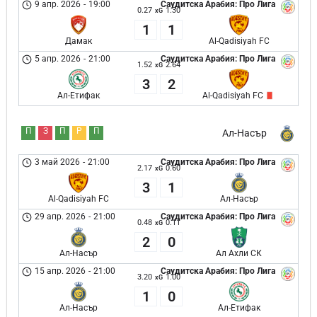
9 апр. 2026
-
19:00
Саудитска Арабия: Про Лига
0.27
1.30
xG
1
1
Дамак
Al-Qadisiyah FC
5 апр. 2026
-
21:00
Саудитска Арабия: Про Лига
1.52
2.64
xG
3
2
Ал-Етифак
Al-Qadisiyah FC
П
З
П
Р
П
Ал-Насър
3 май 2026
-
21:00
Саудитска Арабия: Про Лига
2.17
0.60
xG
3
1
Al-Qadisiyah FC
Ал-Насър
29 апр. 2026
-
21:00
Саудитска Арабия: Про Лига
0.48
0.11
xG
2
0
Ал-Насър
Ал Ахли СК
15 апр. 2026
-
21:00
Саудитска Арабия: Про Лига
3.20
1.00
xG
1
0
Ал-Насър
Ал-Етифак