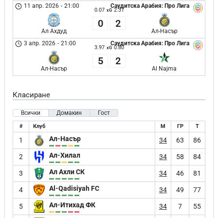
11 апр. 2026
-
21:00
Саудитска Арабия: Про Лига
0.07
2.31
xG
0
2
Ал Ахдуд
Ал-Насър
3 апр. 2026
-
21:00
Саудитска Арабия: Про Лига
3.97
0.80
xG
5
2
Ал-Насър
Al Najma
Класиране
Всички
Домакин
Гост
#
Клуб
М
ГР
Т
Ал-Насър
1
34
63
86
Ал-Хилал
2
34
58
84
Ал Ахли СК
3
34
46
81
Al-Qadisiyah FC
4
34
49
77
Ал-Итихад ФК
5
34
7
55