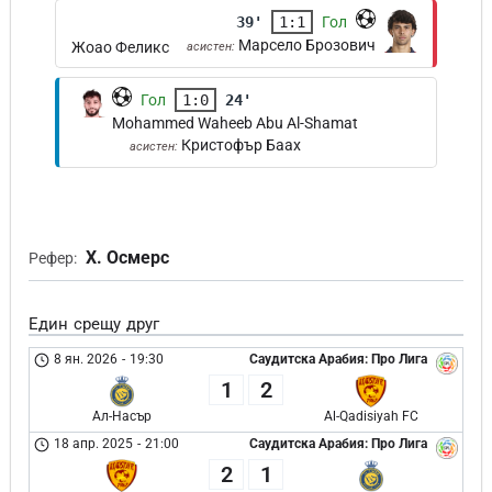
39'
1:1
Гол
Марсело Брозович
Жоао Феликс
асистен:
Гол
1:0
24'
Mohammed Waheeb Abu Al-Shamat
Кристофър Баах
асистен:
Х. Осмерс
Рефер:
Един срещу друг
8 ян. 2026
-
19:30
Саудитска Арабия: Про Лига
1
2
Ал-Насър
Al-Qadisiyah FC
18 апр. 2025
-
21:00
Саудитска Арабия: Про Лига
2
1