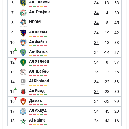
Ал-Таавон
6
34
13
53
Ал-Етифак
7
34
-4
50
NEOM
8
34
-5
45
Ал Хазем
9
34
-19
42
Ал Файха
10
34
-13
38
▲
Ал-Фатех
11
34
-14
37
▼
Ал Халеей
12
34
-8
37
Ал-Шабаб
13
34
-13
35
Al Kholood
14
34
-22
33
▲
Ал Рияд
15
34
-28
30
▼
Дамак
16
34
-23
29
Ал Ахдуд
17
34
-43
20
Al Najma
18
34
-44
16