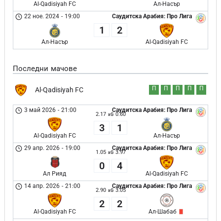
Al-Qadisiyah FC
Ал-Насър
22 ное. 2024
-
19:00
Саудитска Арабия: Про Лига
1
2
Ал-Насър
Al-Qadisiyah FC
Последни мачове
П
П
П
П
П
Al-Qadisiyah FC
3 май 2026
-
21:00
Саудитска Арабия: Про Лига
2.17
0.60
xG
3
1
Al-Qadisiyah FC
Ал-Насър
29 апр. 2026
-
19:00
Саудитска Арабия: Про Лига
1.05
3.97
xG
0
4
Ал Рияд
Al-Qadisiyah FC
14 апр. 2026
-
21:00
Саудитска Арабия: Про Лига
2.90
3.05
xG
2
2
Al-Qadisiyah FC
Ал-Шабаб