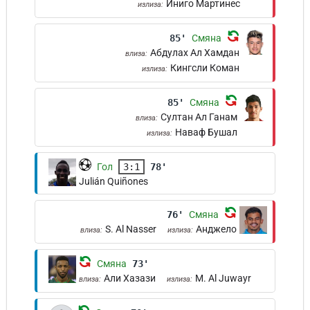
Иниго Мартинес
излиза:
85'
Смяна
Абдулах Ал Хамдан
влиза:
Кингсли Коман
излиза:
85'
Смяна
Султан Ал Ганам
влиза:
Наваф Бушал
излиза:
Гол
3:1
78'
Julián Quiñones
76'
Смяна
S. Al Nasser
Анджело
влиза:
излиза:
Смяна
73'
Али Хазази
M. Al Juwayr
влиза:
излиза: