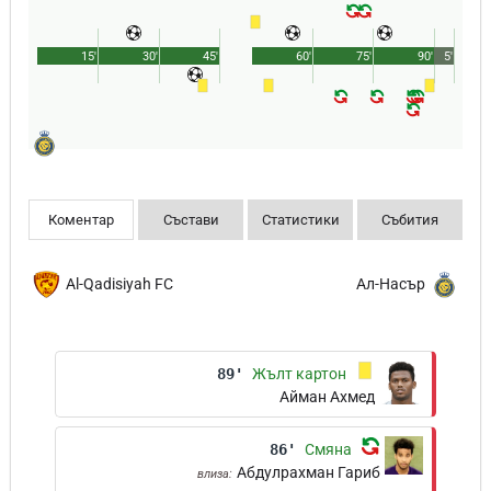
15'
30'
45'
60'
75'
90'
5'
Коментар
Състави
Статистики
Събития
Al-Qadisiyah FC
Ал-Насър
89'
Жълт картон
Айман Ахмед
86'
Смяна
Абдулрахман Гариб
влиза: