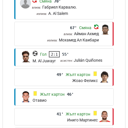
Смяна
70'
Габриел Карвалю.
влиза:
A. Al Salem
излиза:
67'
Смяна
Айман Ахмед
влиза:
Мохамед Ал Каибари
излиза:
Гол
2:1
55'
Julián Quiñones
M. Al Juwayr
асистен:
49'
Жълт картон
Жоао Феликс
Жълт картон
46'
Отавио
41'
Жълт картон
Иниго Мартинес