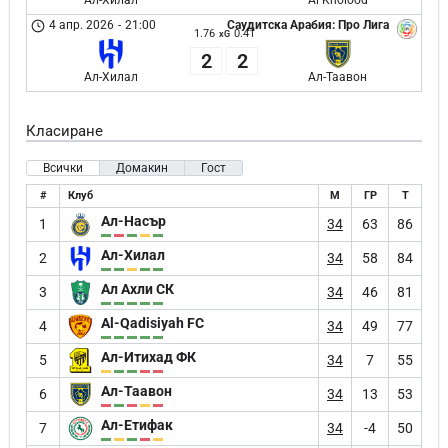
Ал-Хилал
Al Kholood
4 апр. 2026
-
21:00
Саудитска Арабия: Про Лига
1.76
0.41
xG
2
2
Ал-Хилал
Ал-Таавон
Класиране
Всички
Домакин
Гост
#
Клуб
М
ГР
Т
Ал-Насър
1
34
63
86
Ал-Хилал
2
34
58
84
Ал Ахли СК
3
34
46
81
Al-Qadisiyah FC
4
34
49
77
Ал-Итихад ФК
5
34
7
55
Ал-Таавон
6
34
13
53
Ал-Етифак
7
34
-4
50