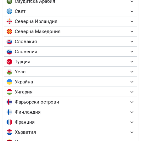
Саудитска Арабия
Свят
Северна Ирландия
Северна Македония
Словакия
Словения
Турция
Уелс
Украйна
Унгария
Фарьорски острови
Финландия
Франция
Хърватия