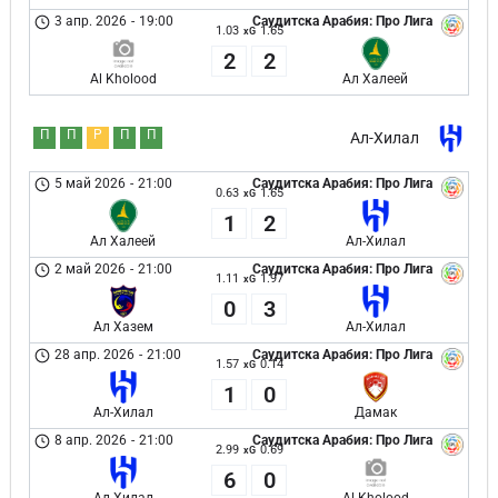
3 апр. 2026
-
19:00
Саудитска Арабия: Про Лига
1.03
1.65
xG
2
2
Al Kholood
Ал Халеей
П
П
Р
П
П
Ал-Хилал
5 май 2026
-
21:00
Саудитска Арабия: Про Лига
0.63
1.65
xG
1
2
Ал Халеей
Ал-Хилал
2 май 2026
-
21:00
Саудитска Арабия: Про Лига
1.11
1.97
xG
0
3
Ал Хазем
Ал-Хилал
28 апр. 2026
-
21:00
Саудитска Арабия: Про Лига
1.57
0.14
xG
1
0
Ал-Хилал
Дамак
8 апр. 2026
-
21:00
Саудитска Арабия: Про Лига
2.99
0.69
xG
6
0