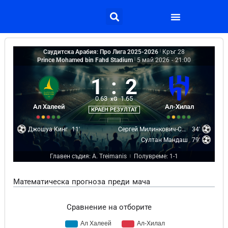
Саудитска Арабия: Про Лига 2025-2026
|
Кръг 28
Prince Mohamed bin Fahd Stadium
|
5 май 2026
-
21:00
1
:
2
0.63
1.65
xG
Ал Халеей
Ал-Хилал
КРАЕН РЕЗУЛТАТ
Джошуа Кинг
11'
Сергей Милинкович-Савич
34'
Султан Мандаш
79'
Главен съдия: A. Treimanis
Полувреме: 1-1
|
Математическа прогноза преди мача
Сравнение на отборите