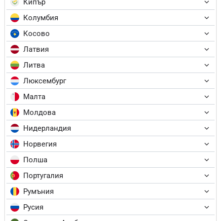
Кипър
Колумбия
Косово
Латвия
Литва
Люксембург
Малта
Молдова
Нидерландия
Норвегия
Полша
Португалия
Румъния
Русия