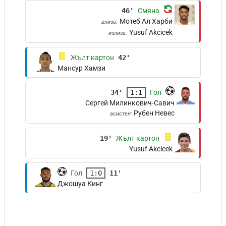
46'
Смяна
Мотеб Ал Харби
влиза:
Yusuf Akcicek
излиза:
Жълт картон
42'
Мансур Хамзи
34'
1:1
Гол
Сергей Милинкович-Савич
Рубен Невес
асистен:
19'
Жълт картон
Yusuf Akcicek
Гол
1:0
11'
Джошуа Кинг