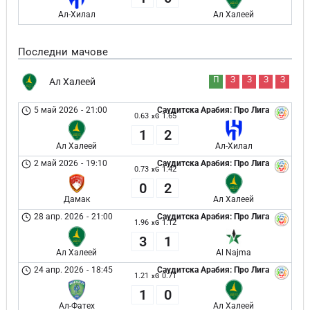
Ал-Хилал
Ал Халеей
Последни мачове
П
З
З
З
З
Ал Халеей
5 май 2026
-
21:00
Саудитска Арабия: Про Лига
0.63
1.65
xG
1
2
Ал Халеей
Ал-Хилал
2 май 2026
-
19:10
Саудитска Арабия: Про Лига
0.73
1.42
xG
0
2
Дамак
Ал Халеей
28 апр. 2026
-
21:00
Саудитска Арабия: Про Лига
1.96
1.12
xG
3
1
Ал Халеей
Al Najma
24 апр. 2026
-
18:45
Саудитска Арабия: Про Лига
1.21
0.71
xG
1
0
Ал-Фатех
Ал Халеей