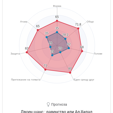
Прогноза
Двоен шанс : равенство или Ал-Хилал