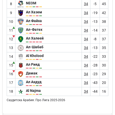
NEOM
8
34
-5
45
Ал Хазем
9
34
-19
42
Ал Файха
10
34
-13
38
▲
Ал-Фатех
11
34
-14
37
▼
Ал Халеей
12
34
-8
37
Ал-Шабаб
13
34
-13
35
Al Kholood
14
34
-22
33
▲
Ал Рияд
15
34
-28
30
▼
Дамак
16
34
-23
29
Ал Ахдуд
17
34
-43
20
Al Najma
18
34
-44
16
Саудитска Арабия: Про Лига 2025-2026