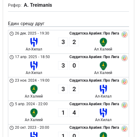
A. Treimanis
Рефер:
Един срещу друг
26 дек. 2025
-
19:30
Саудитска Арабия: Про Лига
3
2
Ал-Хилал
Ал Халеей
17 апр. 2025
-
18:50
Саудитска Арабия: Про Лига
3
0
Ал-Хилал
Ал Халеей
23 ное. 2024
-
19:00
Саудитска Арабия: Про Лига
3
2
Ал Халеей
Ал-Хилал
5 апр. 2024
-
22:00
Саудитска Арабия: Про Лига
1
4
Ал Халеей
Ал-Хилал
20 окт. 2023
-
20:00
Саудитска Арабия: Про Лига
1
0