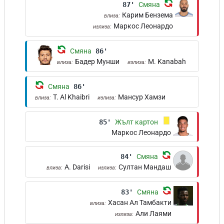
87'
Смяна
Карим Бензема
влиза:
Маркос Леонардо
излиза:
Смяна
86'
Бадер Мунши
M. Kanabah
влиза:
излиза:
Смяна
86'
T. Al Khaibri
Мансур Хамзи
влиза:
излиза:
85'
Жълт картон
Маркос Леонардо
84'
Смяна
A. Darisi
Султан Мандаш
влиза:
излиза:
83'
Смяна
Хасан Ал Тамбакти
влиза:
Али Лаями
излиза: