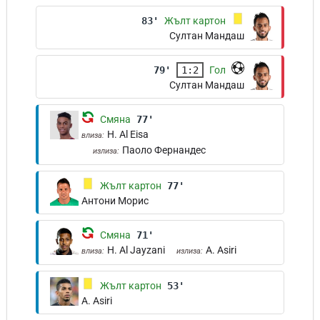
83'
Жълт картон
Султан Мандаш
79'
1:2
Гол
Султан Мандаш
Смяна
77'
H. Al Eisa
влиза:
Паоло Фернандес
излиза:
Жълт картон
77'
Антони Морис
Смяна
71'
H. Al Jayzani
A. Asiri
влиза:
излиза:
Жълт картон
53'
A. Asiri