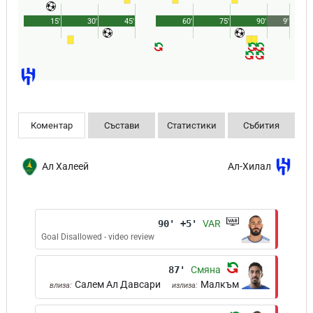
15'
30'
45'
60'
75'
90'
9'
Коментар
Състави
Статистики
Събития
Ал Халеей
Ал-Хилал
90' +5'
VAR
Goal Disallowed - video review
87'
Смяна
Салем Ал Давсари
Малкъм
влиза:
излиза: