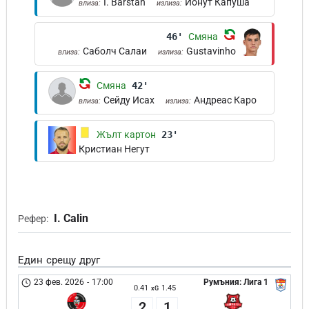
I. Bârstan
Ионут Капуша
влиза:
излиза:
46'
Смяна
Саболч Салаи
Gustavinho
влиза:
излиза:
Смяна
42'
Сейду Исах
Андреас Каро
влиза:
излиза:
Жълт картон
23'
Кристиан Негут
I. Calin
Рефер:
Един срещу друг
23 фев. 2026
-
17:00
Румъния: Лига 1
0.41
1.45
xG
2
1