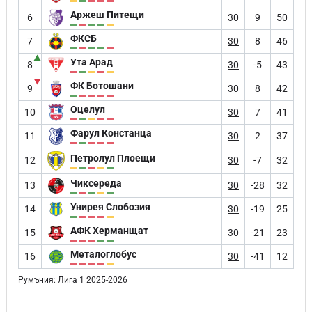
Аржеш Питещи
6
30
9
50
ФКСБ
7
30
8
46
▲
Ута Арад
8
30
-5
43
▼
ФК Ботошани
9
30
8
42
Оцелул
10
30
7
41
Фарул Констанца
11
30
2
37
Петролул Плоещи
12
30
-7
32
Чиксереда
13
30
-28
32
Унирея Слобозия
14
30
-19
25
АФК Херманщат
15
30
-21
23
Металоглобус
16
30
-41
12
Румъния: Лига 1 2025-2026