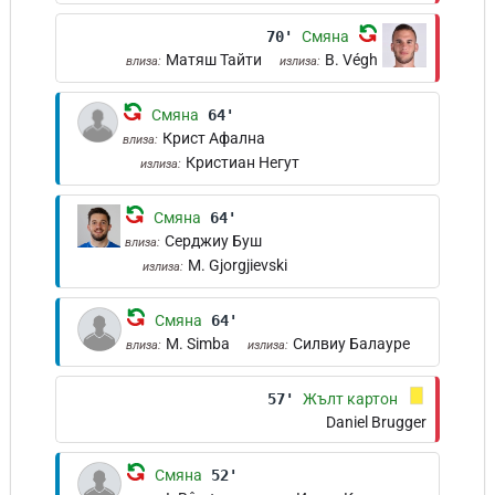
70'
Смяна
Матяш Тайти
B. Végh
влиза:
излиза:
Смяна
64'
Крист Афална
влиза:
Кристиан Негут
излиза:
Смяна
64'
Серджиу Буш
влиза:
M. Gjorgjievski
излиза:
Смяна
64'
M. Simba
Силвиу Балауре
влиза:
излиза:
57'
Жълт картон
Daniel Brugger
Смяна
52'