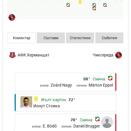
Коментар
Състави
Статистики
Събития
АФК Херманщат
Чиксереда
80'
Смяна
Zoárd Nagy
Márton Eppel
влиза:
излиза:
Жълт картон
72'
Ионут Стоика
70'
Смяна
E. Bödő
Daniel Brugger
влиза:
излиза: