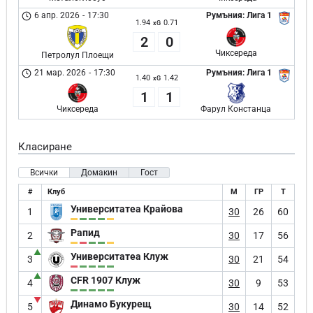
6 апр. 2026
-
17:30
Румъния: Лига 1
1.94
0.71
xG
2
0
Чиксереда
Петролул Плоещи
21 мар. 2026
-
17:30
Румъния: Лига 1
1.40
1.42
xG
1
1
Чиксереда
Фарул Констанца
Класиране
Всички
Домакин
Гост
#
Клуб
М
ГР
Т
Университатеа Крайова
1
30
26
60
Рапид
2
30
17
56
▲
Университатеа Клуж
3
30
21
54
▲
CFR 1907 Клуж
4
30
9
53
▼
Динамо Букурещ
5
30
14
52