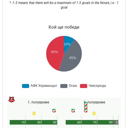
* -1.5 means that there will be a maximum of 1.5 goals in the fixture, i.e : 1
goal
Кой ще победи
1. полувреме
2. полувреме
15'
30'
45'
60'
75'
90'
5'