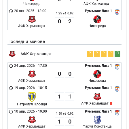
Чиксереда
АФК Херманщат
20 окт. 2025
-
18:00
Румъния: Лига 1
1.25
0.82
xG
0
2
АФК Херманщат
Чиксереда
Последни мачове
Р
Р
Р
Р
П
АФК Херманщат
24 апр. 2026
-
17:30
Румъния: Лига 1
0
0
АФК Херманщат
Чиксереда
19 апр. 2026
-
18:15
Румъния: Лига 1
1
1
АФК Херманщат
Петролул Плоещи
10 апр. 2026
-
19:00
Румъния: Лига 1
1.50
0.92
xG
1
0
АФК Херманщат
Фарул Констанца