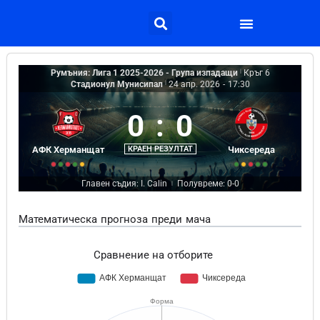
Румъния: Лига 1 2025-2026 - Група изпадащи
|
Кръг 6
Стадионул Мунисипал
|
24 апр. 2026
-
17:30
0
:
0
АФК Херманщат
КРАЕН РЕЗУЛТАТ
Чиксереда
Главен съдия: I. Calin
Полувреме: 0-0
|
Математическа прогноза преди мача
Сравнение на отборите