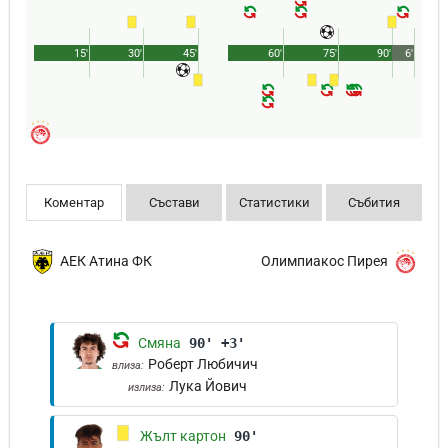
15'
30'
45'
60'
75'
90'
6'
Коментар
Състави
Статистики
Събития
АЕК Атина ФК
Олимпиакос Пирея
Смяна
90' +3'
Роберт Любичич
влиза:
Лука Йович
излиза:
Жълт картон
90'