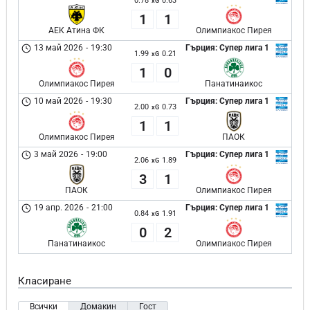
0.78
0.63
xG
1
1
АЕК Атина ФК
Олимпиакос Пирея
13 май 2026
-
19:30
Гърция: Супер лига 1
1.99
0.21
xG
1
0
Олимпиакос Пирея
Панатинаикос
10 май 2026
-
19:30
Гърция: Супер лига 1
2.00
0.73
xG
1
1
Олимпиакос Пирея
ПАОК
3 май 2026
-
19:00
Гърция: Супер лига 1
2.06
1.89
xG
3
1
ПАОК
Олимпиакос Пирея
19 апр. 2026
-
21:00
Гърция: Супер лига 1
0.84
1.91
xG
0
2
Панатинаикос
Олимпиакос Пирея
Класиране
Всички
Домакин
Гост