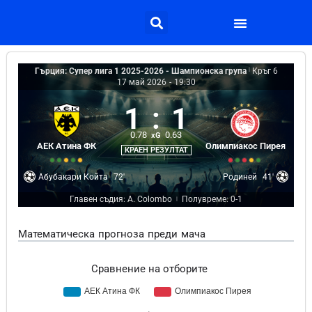
Гърция: Супер лига 1 2025-2026 - Шампионска група
|
Кръг 6
17 май 2026
-
19:30
1
:
1
0.78
0.63
xG
АЕК Атина ФК
Олимпиакос Пирея
КРАЕН РЕЗУЛТАТ
Абубакари Койта
72'
Родиней
41'
Главен съдия: A. Colombo
Полувреме: 0-1
|
Математическа прогноза преди мача
Сравнение на отборите