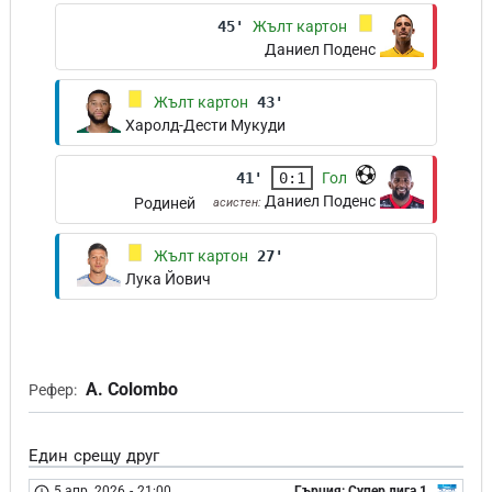
45'
Жълт картон
Даниел Поденс
Жълт картон
43'
Харолд-Дести Мукуди
41'
0:1
Гол
Даниел Поденс
Родиней
асистен:
Жълт картон
27'
Лука Йович
A. Colombo
Рефер:
Един срещу друг
5 апр. 2026
-
21:00
Гърция: Супер лига 1