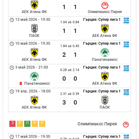
1
1
АЕК Атина ФК
Олимпиакос Пирея
13 май 2026
-
19:30
Гърция: Супер лига 1
1.04
0.84
xG
1
1
ПАОК
АЕК Атина ФК
10 май 2026
-
19:30
Гърция: Супер лига 1
1.84
0.45
xG
2
1
АЕК Атина ФК
Панатинаикос
3 май 2026
-
21:00
Гърция: Супер лига 1
0.28
2.14
xG
0
0
Панатинаикос
АЕК Атина ФК
19 апр. 2026
-
18:00
Гърция: Супер лига 1
2.31
0.39
xG
3
0
АЕК Атина ФК
ПАОК
З
Р
П
Р
Р
Олимпиакос Пирея
17 май 2026
-
19:30
Гърция: Супер лига 1