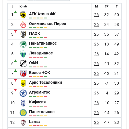
#
Клуб
М
ГР
Т
▲
АЕК Атина ФК
1
26
32
60
Олимпиакос Пирея
2
26
34
58
▼
ПАОК
3
26
35
57
Панатинаикос
4
26
18
49
Левадиакос
5
26
14
42
▲
ОФИ
6
26
-11
32
▲
Волос НФК
7
26
-12
31
▼
Арис Тесалоники
8
26
-7
30
▼
Атромитос
9
26
-4
29
Кифисия
10
26
-10
27
Панетоликос
11
26
-14
26
Larisa
12
26
-17
23