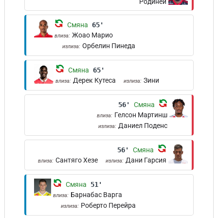
Родиней
Смяна
65'
Жоао Марио
влиза:
Орбелин Пинеда
излиза:
Смяна
65'
Дерек Кутеса
Зини
влиза:
излиза:
56'
Смяна
Гелсон Мартинш
влиза:
Даниел Поденс
излиза:
56'
Смяна
Сантяго Хезе
Дани Гарсия
влиза:
излиза:
Смяна
51'
Барнабас Варга
влиза:
Роберто Перейра
излиза: