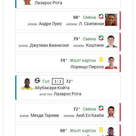
Лазарос Рота
80'
Смяна
Андре Луиз
Л. Скипиони
влиза:
излиза:
79'
Смяна
Джулиан Бианконе
Коштиня
влиза:
излиза:
74'
Жълт картон
Лоренцо Пирола
Гол
1:1
72'
Абубакари Койта
Лазарос Рота
асистен:
72'
Смяна
Мехди Тареми
Аюб Ел Кааби
влиза:
излиза:
68'
Жълт картон