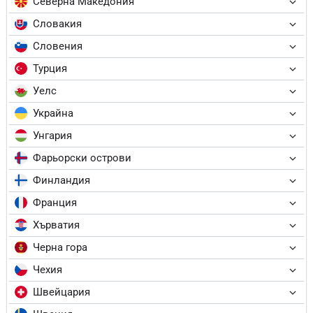
Северна Македония
Словакия
Словения
Турция
Уелс
Украйна
Унгария
Фарьорски острови
Финландия
Франция
Хърватия
Черна гора
Чехия
Швейцария