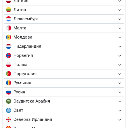
Латвия
Литва
Люксембург
Малта
Молдова
Нидерландия
Норвегия
Полша
Португалия
Румъния
Русия
Саудитска Арабия
Свят
Северна Ирландия