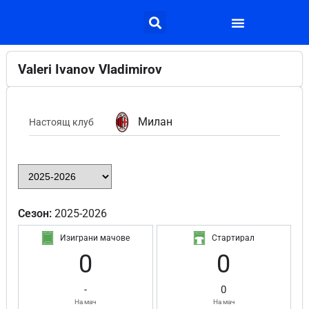
Valeri Ivanov Vladimirov
Милан
Настоящ клуб
Сезон:
2025-2026
Изиграни мачове
Стартирал
0
0
-
0
На мач
На мач