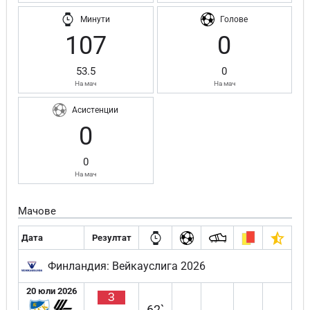
Минути
Голове
107
0
53.5
0
На мач
На мач
Асистенции
0
0
На мач
Мачове
Дата
Резултат
Финландия: Вейкауслига 2026
20 юли 2026
З
62`