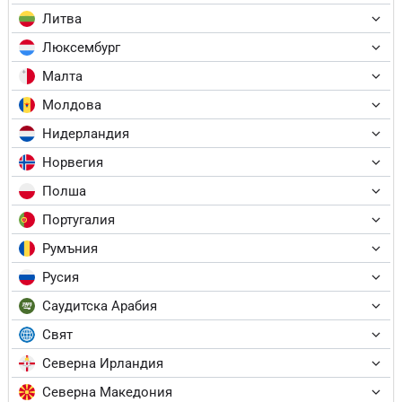
Литва
Люксембург
Малта
Молдова
Нидерландия
Норвегия
Полша
Португалия
Румъния
Русия
Саудитска Арабия
Свят
Северна Ирландия
Северна Македония