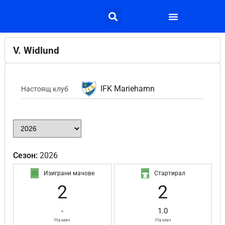
V. Widlund
IFK Mariehamn
Настоящ клуб
Сезон:
2026
Изиграни мачове
Стартирал
2
2
-
1.0
На мач
На мач