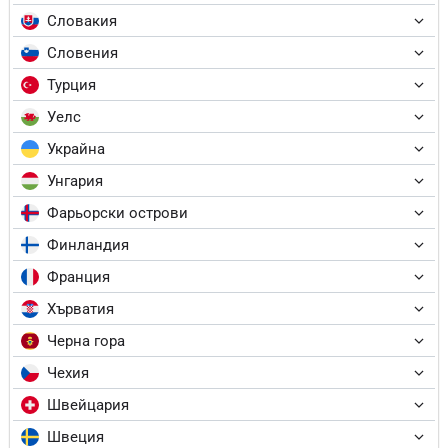
Словакия
Словения
Турция
Уелс
Украйна
Унгария
Фарьорски острови
Финландия
Франция
Хърватия
Черна гора
Чехия
Швейцария
Швеция