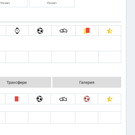
На мач
На мач
Трансфери
Галерия