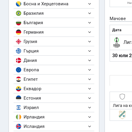
Босна и Херцеговина
На 
Бразилия
Мачове
България
Дата
Германия
Грузия
Лиг
Гърция
30 юли 
Дания
Европа
Египет
Еквадор
Естония
Лига на 
Израел
Ирландия
Исландия