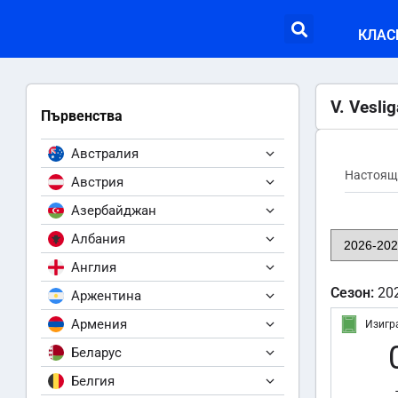
КЛАС
V. Veslig
Първенства
Австралия
Настоящ
Австрия
Азербайджан
Албания
Англия
Сезон:
20
Аржентина
Армения
Изигр
Беларус
Белгия