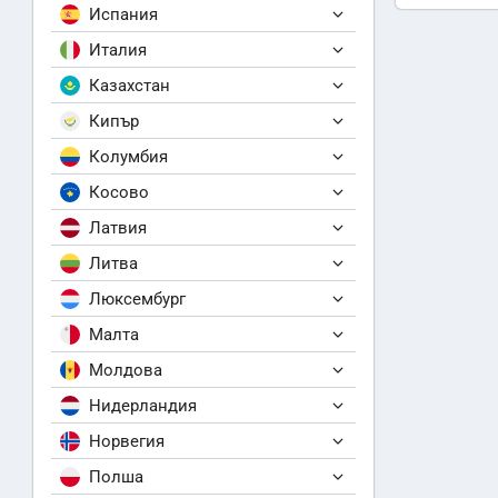
Испания
Италия
Казахстан
Кипър
Колумбия
Косово
Латвия
Литва
Люксембург
Малта
Молдова
Нидерландия
Норвегия
Полша