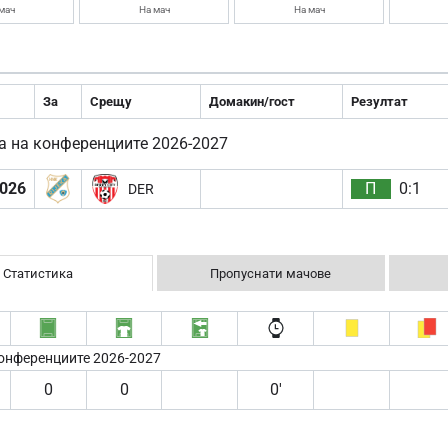
мач
На мач
На мач
За
Срещу
Домакин/гост
Резултат
а на конференциите 2026-2027
2026
П
0:1
DER
Статистика
Пропуснати мачове
конференциите 2026-2027
0
0
0′