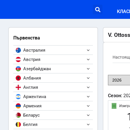
КЛАС
V. Ottos
Първенства
Австралия
Настоящ
Австрия
Азербайджан
Албания
Англия
Сезон:
20
Аржентина
Армения
Изигр
Беларус
Белгия