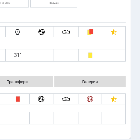
На мач
На мач
31`
Трансфери
Галерия