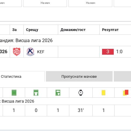
мач
На мач
На мач
За
Срещу
Домакин/гост
Резултат
андия: Висша лига 2026
026
З
1:0
KEF
Статистика
Пропуснати мачове
: Висша лига 2026
1
0
1
31′
1