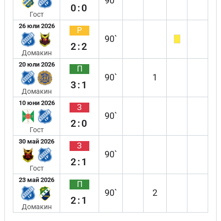
90`
0:0
Гост
26 юли 2026
Р
90`
2:2
Домакин
20 юли 2026
П
90`
1
3:1
Домакин
10 юни 2026
З
90`
2:0
Гост
30 май 2026
З
90`
2:1
Гост
23 май 2026
П
90`
2
2:1
Домакин