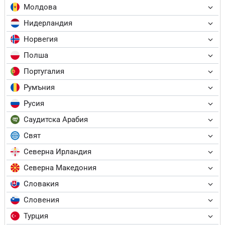
Молдова
Нидерландия
Норвегия
Полша
Португалия
Румъния
Русия
Саудитска Арабия
Свят
Северна Ирландия
Северна Македония
Словакия
Словения
Турция