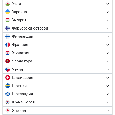
Уелс
Украйна
Унгария
Фарьорски острови
Финландия
Франция
Хърватия
Черна гора
Чехия
Швейцария
Швеция
Шотландия
Южна Корея
Япония