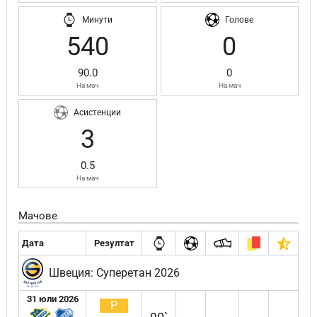
Минути
Голове
540
0
90.0
0
На мач
На мач
Асистенции
3
0.5
На мач
Мачове
Дата
Резултат
Швеция: Суперетан 2026
31 юли 2026
Р