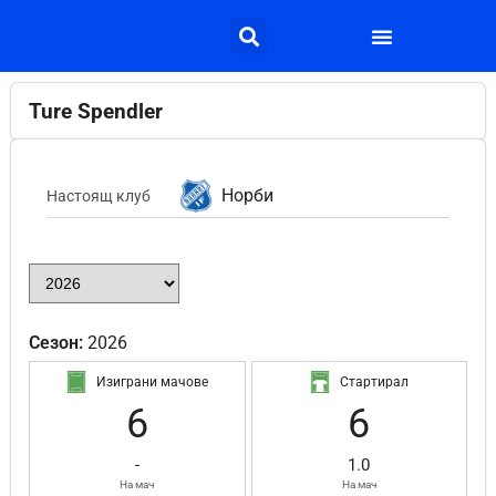
Ture Spendler
Норби
Настоящ клуб
Сезон:
2026
Изиграни мачове
Стартирал
6
6
-
1.0
На мач
На мач