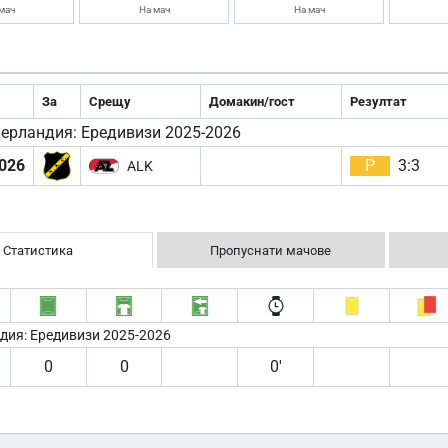
мач
На мач
На мач
За
Срещу
Домакин/гост
Резултат
ерландия: Ередивизи 2025-2026
026
Р
3:3
ALK
Статистика
Пропуснати мачове
дия: Ередивизи 2025-2026
0
0
0′