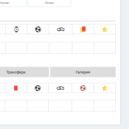
На мач
На мач
Трансфери
Галерия