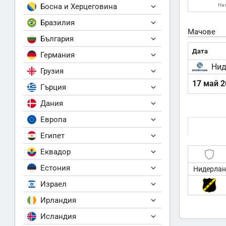
Босна и Херцеговина
На 
Бразилия
Мачове
България
Дата
Германия
Нид
Грузия
17 май 2
Гърция
Дания
Европа
Египет
Еквадор
Естония
Нидерлан
Израел
Ирландия
Исландия