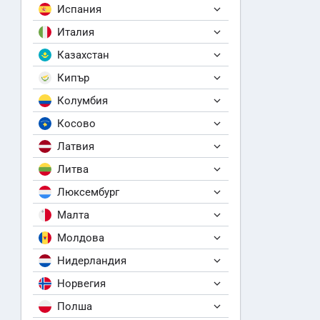
Испания
Италия
Казахстан
Кипър
Колумбия
Косово
Латвия
Литва
Люксембург
Малта
Молдова
Нидерландия
Норвегия
Полша