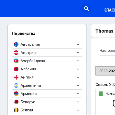
КЛАС
Thomas
Първенства
Австралия
Настоящ
Австрия
Азербайджан
Албания
Англия
Сезон:
20
Аржентина
Армения
Изигр
Беларус
Белгия