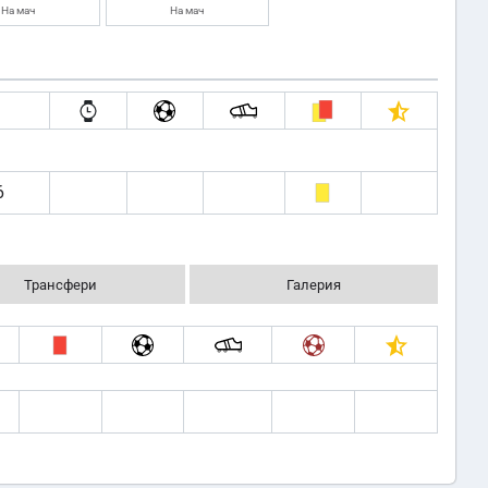
На мач
На мач
6
Трансфери
Галерия