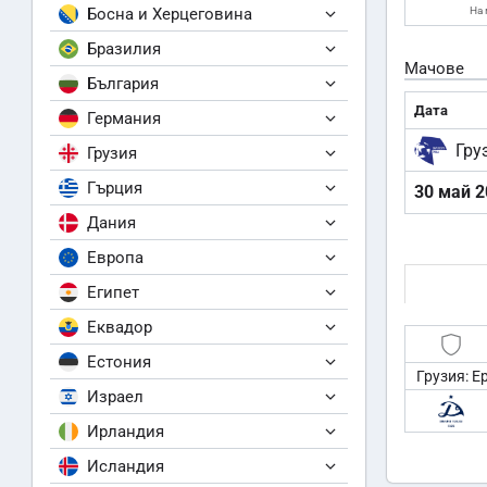
Босна и Херцеговина
На 
Бразилия
Мачове
България
Дата
Германия
Гру
Грузия
Гърция
30 май 2
Дания
Европа
Египет
Еквадор
Естония
Грузия: Е
Израел
Ирландия
Исландия