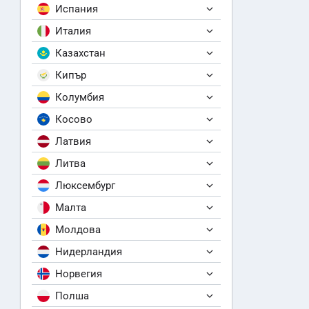
Испания
Италия
Казахстан
Кипър
Колумбия
Косово
Латвия
Литва
Люксембург
Малта
Молдова
Нидерландия
Норвегия
Полша