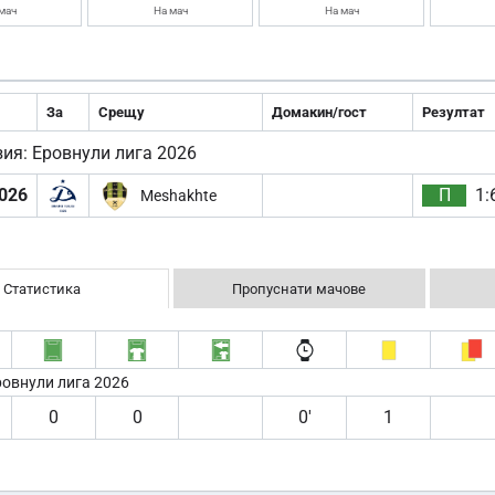
мач
На мач
На мач
За
Срещу
Домакин/гост
Резултат
зия: Еровнули лига 2026
026
П
1:
Meshakhte
Статистика
Пропуснати мачове
ровнули лига 2026
0
0
0′
1