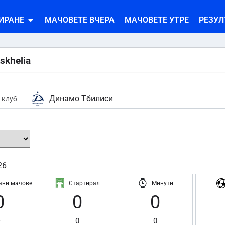
ИРАНЕ
МАЧОВЕТЕ ВЧЕРА
МАЧОВЕТЕ УТРЕ
РЕЗУЛ
tskhelia
Динамо Тбилиси
 клуб
26
ани мачове
Стартирал
Минути
0
0
0
-
0
0