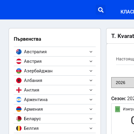
КЛАС
T. Kvara
Първенства
Австралия
Настоящ
Австрия
Азербайджан
Албания
Англия
Сезон:
20
Аржентина
Армения
Изигр
Беларус
Белгия