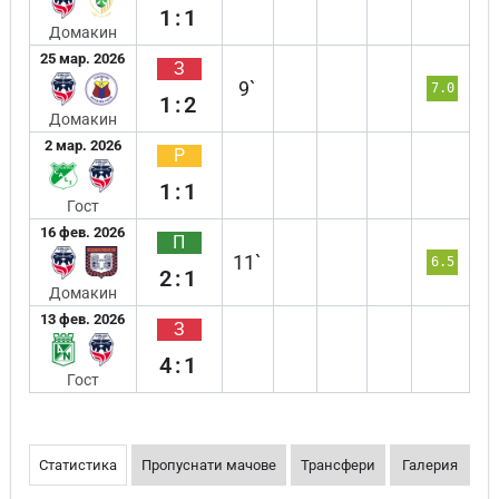
1:1
Домакин
25 мар. 2026
З
9`
7.0
1:2
Домакин
2 мар. 2026
Р
1:1
Гост
16 фев. 2026
П
11`
6.5
2:1
Домакин
13 фев. 2026
З
4:1
Гост
Статистика
Пропуснати мачове
Трансфери
Галерия