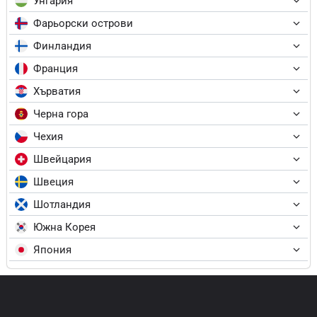
Унгария
Фарьорски острови
Финландия
Франция
Хърватия
Черна гора
Чехия
Швейцария
Швеция
Шотландия
Южна Корея
Япония