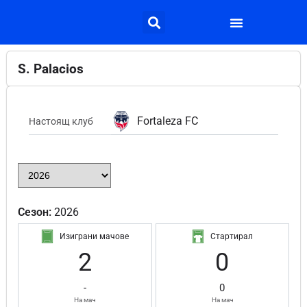
S. Palacios
Fortaleza FC
Настоящ клуб
Сезон:
2026
Изиграни мачове
Стартирал
2
0
-
0
На мач
На мач