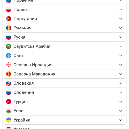
Норвегия
Полша
Португалия
Румъния
Русия
Саудитска Арабия
Свят
Северна Ирландия
Северна Македония
Словакия
Словения
Турция
Уелс
Украйна