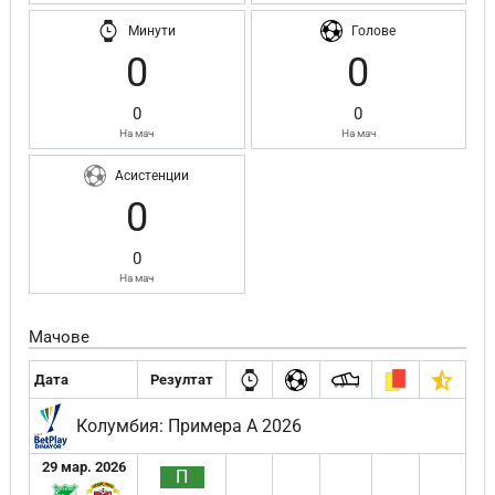
Минути
Голове
0
0
0
0
На мач
На мач
Асистенции
0
0
На мач
Мачове
Дата
Резултат
Колумбия: Примера А 2026
29 мар. 2026
П