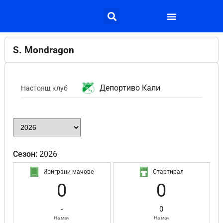
S. Mondragon
Депортиво Кали
Настоящ клуб
Сезон:
2026
Изиграни мачове
Стартирал
0
0
-
0
На мач
На мач