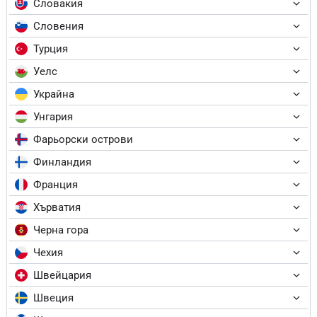
Словакия
Словения
Турция
Уелс
Украйна
Унгария
Фарьорски острови
Финландия
Франция
Хърватия
Черна гора
Чехия
Швейцария
Швеция