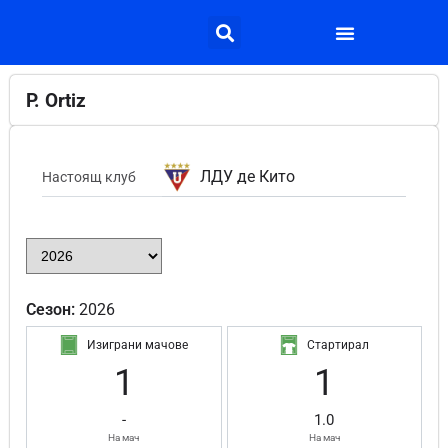
P. Ortiz
ЛДУ де Кито
Настоящ клуб
Сезон:
2026
Изиграни мачове
Стартирал
1
1
-
1.0
На мач
На мач