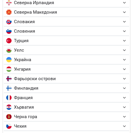
Северна Ирландия
Северна Македония
Словакия
Словения
Турция
Уелс
Украйна
Унгария
Фарьорски острови
Финландия
Франция
Хърватия
Черна гора
Чехия