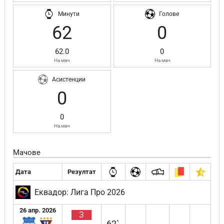
Минути
Голове
62
0
62.0
0
На мач
На мач
Асистенции
0
0
На мач
Мачове
Дата
Резултат
Еквадор: Лига Про 2026
26 апр. 2026
З
62`