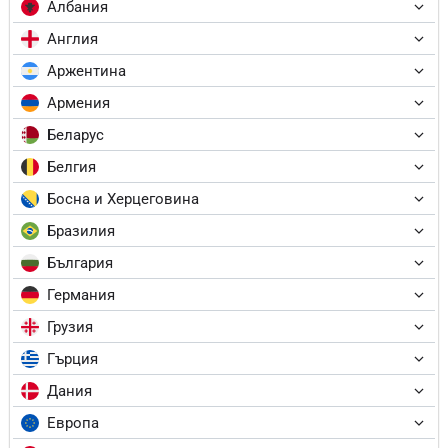
Албания
Англия
Аржентина
Армения
Беларус
Белгия
Босна и Херцеговина
Бразилия
България
Германия
Грузия
Гърция
Дания
Европа