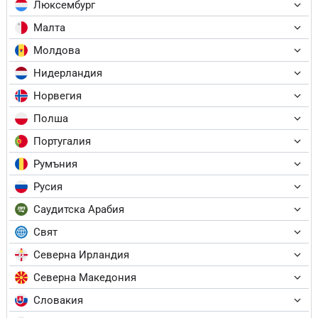
Люксембург
Малта
Молдова
Нидерландия
Норвегия
Полша
Португалия
Румъния
Русия
Саудитска Арабия
Свят
Северна Ирландия
Северна Македония
Словакия