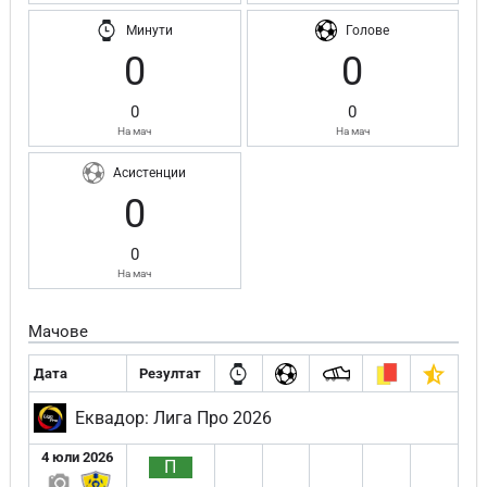
Минути
Голове
0
0
0
0
На мач
На мач
Асистенции
0
0
На мач
Мачове
Дата
Резултат
Еквадор: Лига Про 2026
4 юли 2026
П