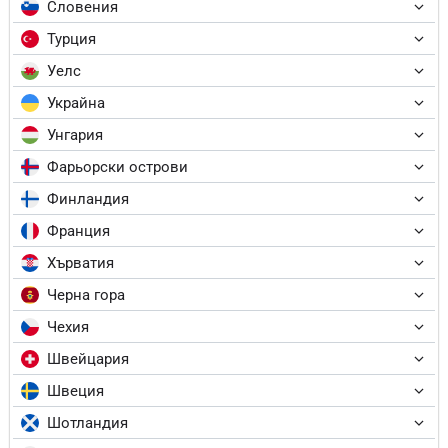
Словения
Турция
Уелс
Украйна
Унгария
Фарьорски острови
Финландия
Франция
Хърватия
Черна гора
Чехия
Швейцария
Швеция
Шотландия