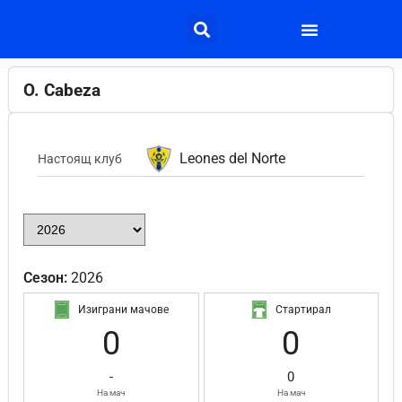
O. Cabeza
Leones del Norte
Настоящ клуб
Сезон:
2026
Изиграни мачове
Стартирал
0
0
-
0
На мач
На мач