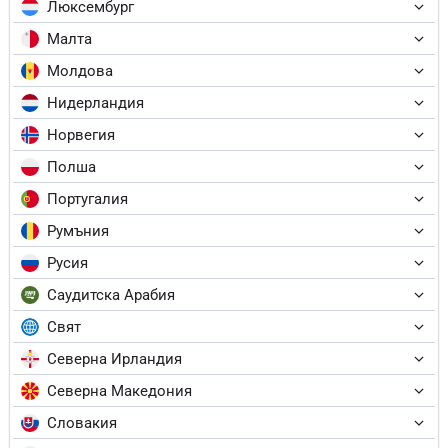
Люксембург
Малта
Молдова
Нидерландия
Норвегия
Полша
Португалия
Румъния
Русия
Саудитска Арабия
Свят
Северна Ирландия
Северна Македония
Словакия