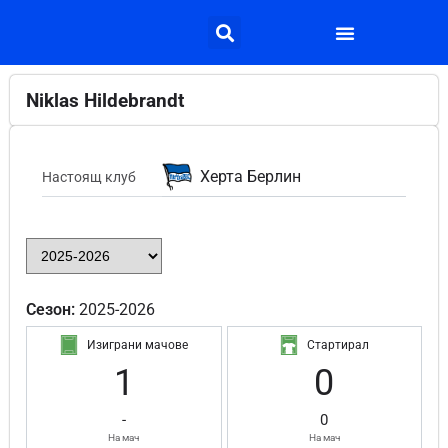
Niklas Hildebrandt
Херта Берлин
Настоящ клуб
Сезон:
2025-2026
Изиграни мачове
Стартирал
1
0
-
0
На мач
На мач