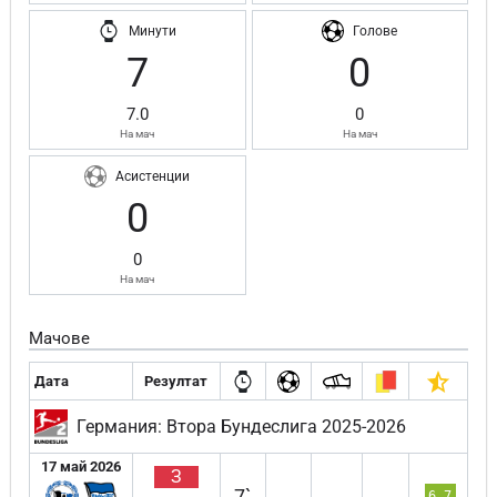
Минути
Голове
7
0
7.0
0
На мач
На мач
Асистенции
0
0
На мач
Мачове
Дата
Резултат
Германия: Втора Бундеслига 2025-2026
17 май 2026
З
7`
6.7