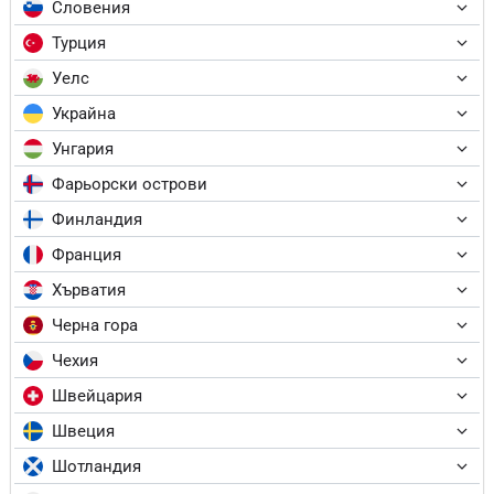
Словения
Турция
Уелс
Украйна
Унгария
Фарьорски острови
Финландия
Франция
Хърватия
Черна гора
Чехия
Швейцария
Швеция
Шотландия