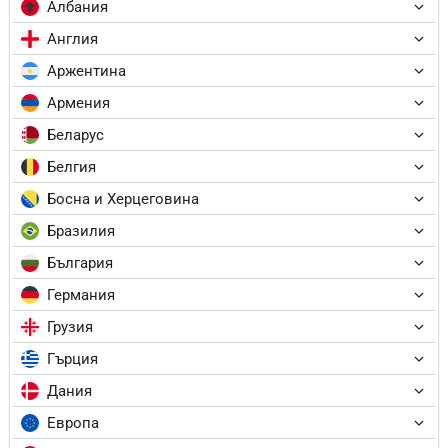
Албания
Англия
Аржентина
Армения
Беларус
Белгия
Босна и Херцеговина
Бразилия
България
Германия
Грузия
Гърция
Дания
Европа