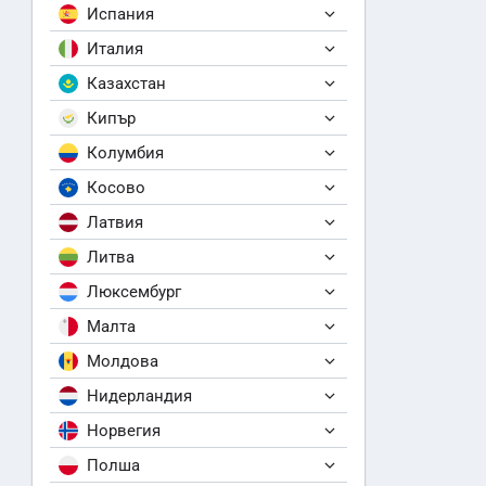
Испания
Италия
Казахстан
Кипър
Колумбия
Косово
Латвия
Литва
Люксембург
Малта
Молдова
Нидерландия
Норвегия
Полша