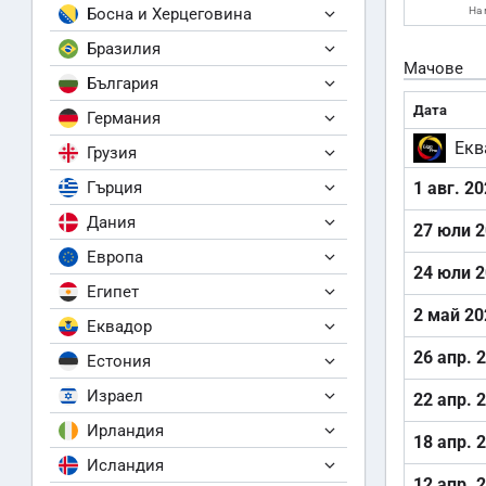
Босна и Херцеговина
На 
Бразилия
Мачове
България
Дата
Германия
Екв
Грузия
Гърция
1 авг. 2
Дания
27 юли 
Европа
24 юли 
Египет
2 май 20
Еквадор
26 апр. 
Естония
Израел
22 апр. 
Ирландия
18 апр. 
Исландия
12 апр. 