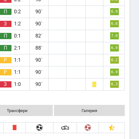
П
0:2
90`
6.9
З
1:2
90`
6.6
П
0:1
82`
7.0
П
2:1
88`
6.9
Р
1:1
90`
6.2
Р
1:1
90`
6.9
З
1:0
90`
6.3
Трансфери
Галерия