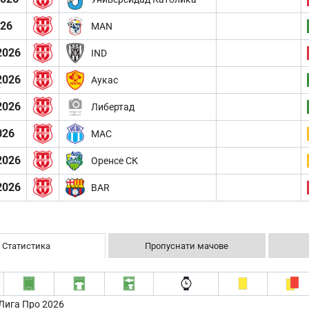
026
MAN
2026
IND
2026
Аукас
2026
Либертад
026
MAC
2026
Оренсе СК
2026
BAR
Статистика
Пропуснати мачове
Лига Про 2026