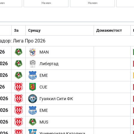
мач
На мач
На мач
За
Срещу
Домакин/гост
адор: Лига Про 2026
026
MAN
2026
Либертад
2026
EME
26
CUE
2026
Гуаякил Сити ФК
2026
EME
2026
MUS
2026
Универсидад Католика