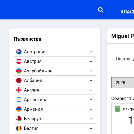
КЛАС
Miguel P
Първенства
Австралия
Настоящ
Австрия
Азербайджан
Албания
Англия
Сезон:
20
Аржентина
Армения
Изигр
1
Беларус
Белгия