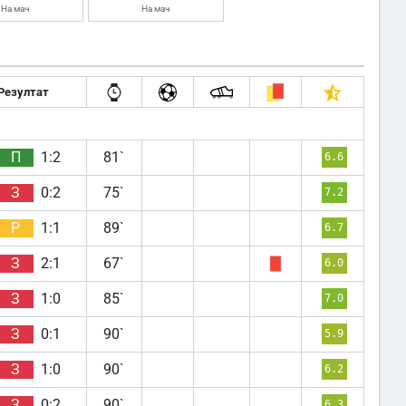
На мач
На мач
Резултат
П
1:2
81`
6.6
З
0:2
75`
7.2
Р
1:1
89`
6.7
З
2:1
67`
6.0
З
1:0
85`
7.0
З
0:1
90`
5.9
З
1:0
90`
6.2
З
0:2
90`
6.3