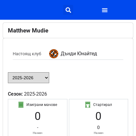
Matthew Mudie
Дънди Юнайтед
Настоящ клуб
Сезон:
2025-2026
Изиграни мачове
Стартирал
0
0
-
0
На мач
На мач