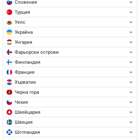
Словения
Турция
Уелс
Украйна
Унгария
Фарьорски острови
Финландия
Франция
Хърватия
Черна гора
Чехия
Швейцария
Швеция
Шотландия