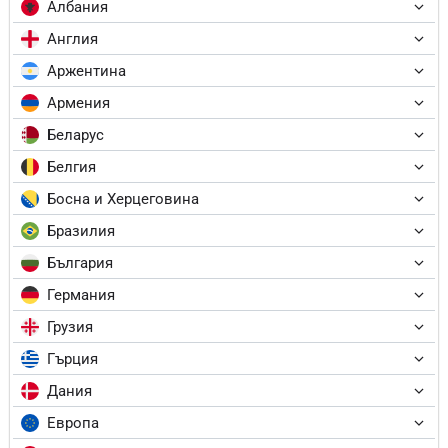
Албания
Англия
Аржентина
Армения
Беларус
Белгия
Босна и Херцеговина
Бразилия
България
Германия
Грузия
Гърция
Дания
Европа