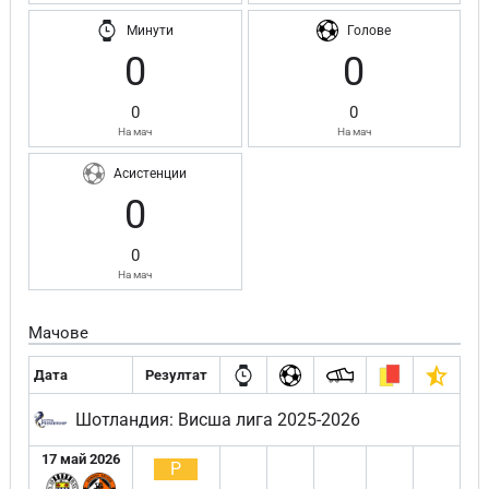
Минути
Голове
0
0
0
0
На мач
На мач
Асистенции
0
0
На мач
Мачове
Дата
Резултат
Шотландия: Висша лига 2025-2026
17 май 2026
Р