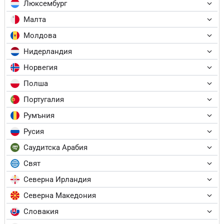
Люксембург
Малта
Молдова
Нидерландия
Норвегия
Полша
Португалия
Румъния
Русия
Саудитска Арабия
Свят
Северна Ирландия
Северна Македония
Словакия