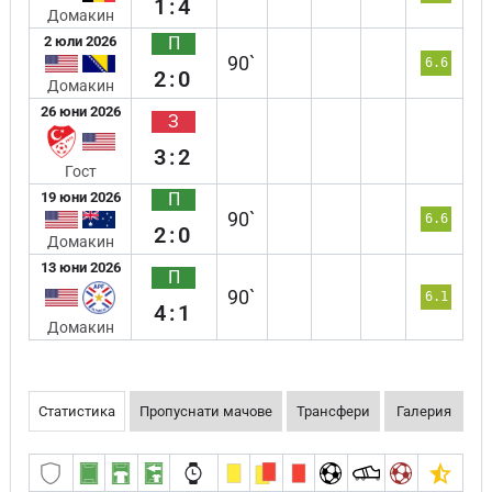
1:4
Домакин
2 юли 2026
П
90`
6.6
2:0
Домакин
26 юни 2026
З
3:2
Гост
19 юни 2026
П
90`
6.6
2:0
Домакин
13 юни 2026
П
90`
6.1
4:1
Домакин
Статистика
Пропуснати мачове
Трансфери
Галерия