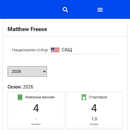
Matthew Freese
САЩ
Национален отбор
Сезон:
2026
Изиграни мачове
Стартирал
4
4
-
1.0
На мач
На мач