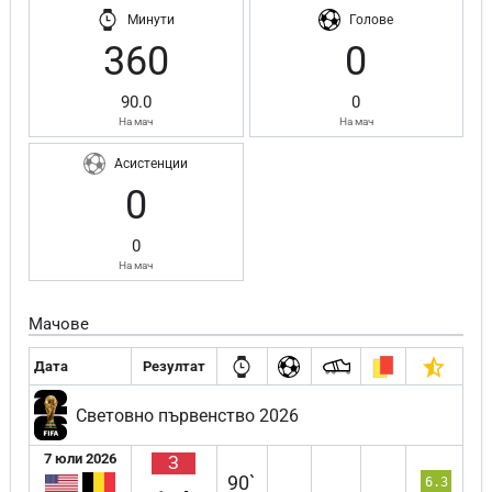
Минути
Голове
360
0
90.0
0
На мач
На мач
Асистенции
0
0
На мач
Мачове
Дата
Резултат
Световно първенство 2026
7 юли 2026
З
90`
6.3