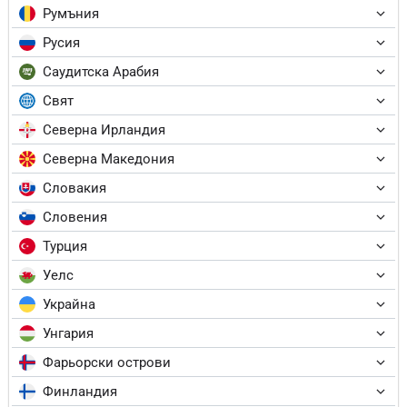
Румъния
Русия
Саудитска Арабия
Свят
Северна Ирландия
Северна Македония
Словакия
Словения
Турция
Уелс
Украйна
Унгария
Фарьорски острови
Финландия