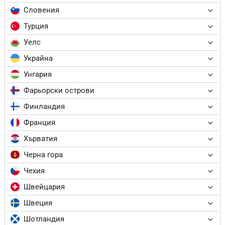
Словения
Турция
Уелс
Украйна
Унгария
Фарьорски острови
Финландия
Франция
Хърватия
Черна гора
Чехия
Швейцария
Швеция
Шотландия