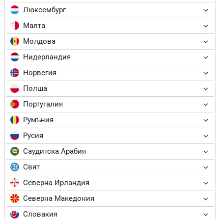
Люксембург
Малта
Молдова
Нидерландия
Норвегия
Полша
Португалия
Румъния
Русия
Саудитска Арабия
Свят
Северна Ирландия
Северна Македония
Словакия