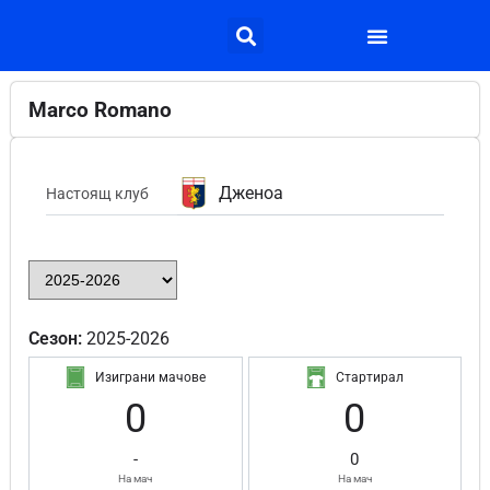
Marco Romano
Дженоа
Настоящ клуб
Сезон:
2025-2026
Изиграни мачове
Стартирал
0
0
-
0
На мач
На мач