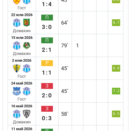
1:4
Гост
22 юли 2026
П
64`
6.7
3:0
Домакин
15 юли 2026
П
79`
1
2:1
Домакин
2 юни 2026
Р
45`
6.6
1:1
Гост
24 май 2026
З
45`
7.2
2:0
Гост
16 май 2026
З
58`
6.5
0:3
Домакин
11 май 2026