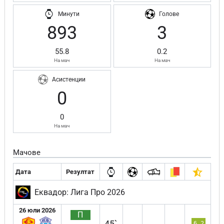
Минути
Голове
893
3
55.8
0.2
На мач
На мач
Асистенции
0
0
На мач
Мачове
Дата
Резултат
Еквадор: Лига Про 2026
26 юли 2026
П
45`
6.2