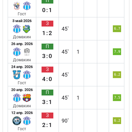
П
0:1
Гост
3 май 2026
З
45`
6.7
1:2
Домакин
26 апр. 2026
П
45`
1
7.9
3:0
Домакин
24 апр. 2026
З
45`
6.2
4:0
Гост
20 апр. 2026
П
45`
1
7.5
3:1
Домакин
12 апр. 2026
З
90`
6.2
2:1
Гост