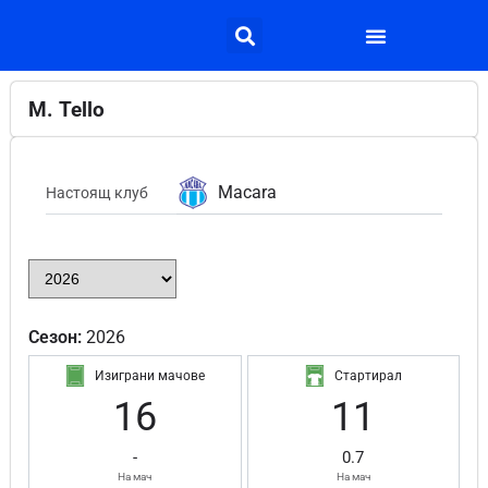
M. Tello
Macara
Настоящ клуб
Сезон:
2026
Изиграни мачове
Стартирал
16
11
-
0.7
На мач
На мач