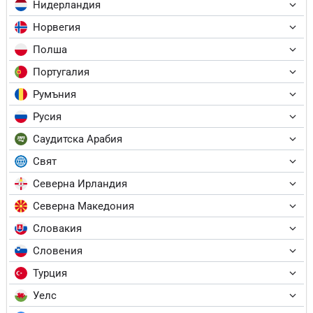
Нидерландия
Норвегия
Полша
Португалия
Румъния
Русия
Саудитска Арабия
Свят
Северна Ирландия
Северна Македония
Словакия
Словения
Турция
Уелс