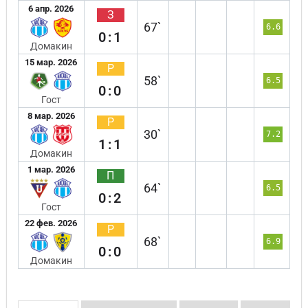
6 апр. 2026
З
67`
6.6
0:1
Домакин
15 мар. 2026
Р
58`
6.5
0:0
Гост
8 мар. 2026
Р
30`
7.2
1:1
Домакин
1 мар. 2026
П
64`
6.5
0:2
Гост
22 фев. 2026
Р
68`
6.9
0:0
Домакин