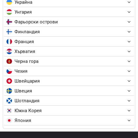
Украйна
Унгария
Фарьорски острови
Финландия
Франция
Хърватия
Черна гора
Чехия
Швейцария
Швеция
Шотландия
Южна Корея
Япония