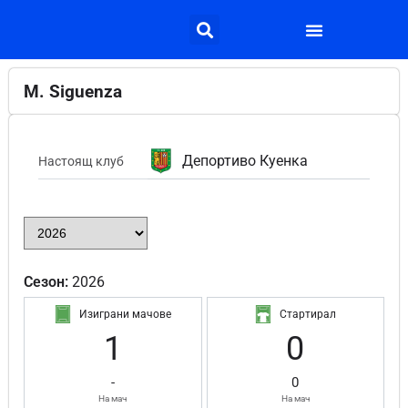
M. Siguenza
Депортиво Куенка
Настоящ клуб
Сезон:
2026
Изиграни мачове
Стартирал
1
0
-
0
На мач
На мач