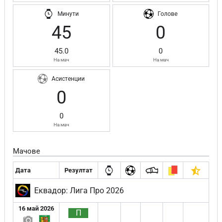
Минути
Голове
45
0
45.0
0
На мач
На мач
Асистенции
0
0
На мач
Мачове
Дата
Резултат
Еквадор: Лига Про 2026
16 май 2026
П