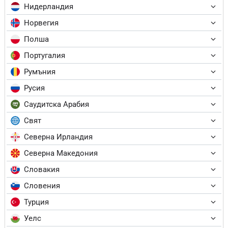
Нидерландия
Норвегия
Полша
Португалия
Румъния
Русия
Саудитска Арабия
Свят
Северна Ирландия
Северна Македония
Словакия
Словения
Турция
Уелс