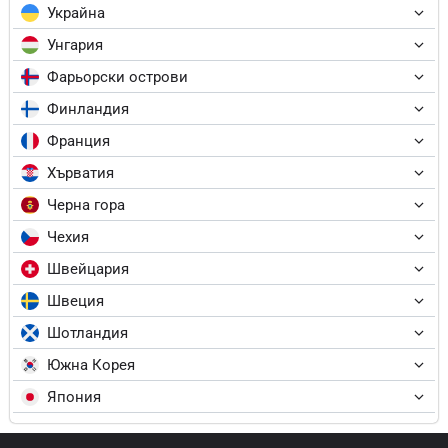
Украйна
Унгария
Фарьорски острови
Финландия
Франция
Хърватия
Черна гора
Чехия
Швейцария
Швеция
Шотландия
Южна Корея
Япония