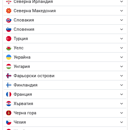
Северна Ирландия
Северна Македония
Словакия
Словения
Турция
Уелс
Украйна
Унгария
Фарьорски острови
Финландия
Франция
Хърватия
Черна гора
Чехия