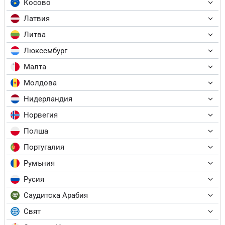
Косово
Латвия
Литва
Люксембург
Малта
Молдова
Нидерландия
Норвегия
Полша
Португалия
Румъния
Русия
Саудитска Арабия
Свят