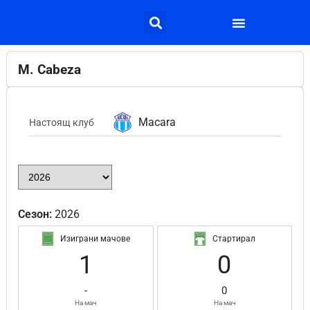
M. Cabeza
Macara
Настоящ клуб
Сезон:
2026
Изиграни мачове
Стартирал
1
0
-
0
На мач
На мач