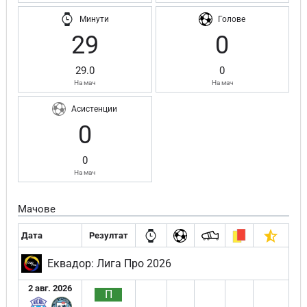
Минути
Голове
29
0
29.0
0
На мач
На мач
Асистенции
0
0
На мач
Мачове
Дата
Резултат
Еквадор: Лига Про 2026
2 авг. 2026
П