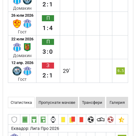
2:1
Домакин
26 юли 2026
П
1:4
Гост
22 юли 2026
П
3:0
Домакин
12 апр. 2026
З
29`
6.5
2:1
Гост
Статистика
Пропуснати мачове
Трансфери
Галерия
Еквадор: Лига Про 2026