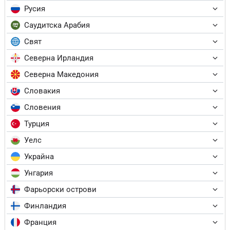
Русия
Саудитска Арабия
Свят
Северна Ирландия
Северна Македония
Словакия
Словения
Турция
Уелс
Украйна
Унгария
Фарьорски острови
Финландия
Франция