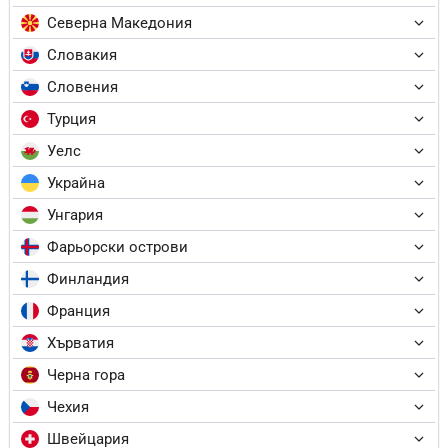
Северна Македония
Словакия
Словения
Турция
Уелс
Украйна
Унгария
Фарьорски острови
Финландия
Франция
Хърватия
Черна гора
Чехия
Швейцария