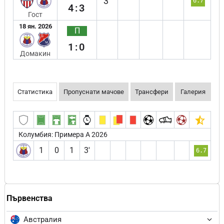
3`
6.7
4:3
Гост
18 ян. 2026
П
1:0
Домакин
Статистика
Пропуснати мачове
Трансфери
Галерия
Колумбия: Примера А 2026
1
0
1
3′
6.7
Първенства
Австралия