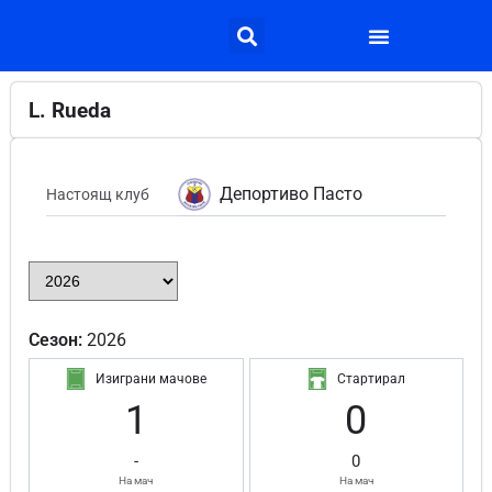
L. Rueda
Депортиво Пасто
Настоящ клуб
Сезон:
2026
Изиграни мачове
Стартирал
1
0
-
0
На мач
На мач