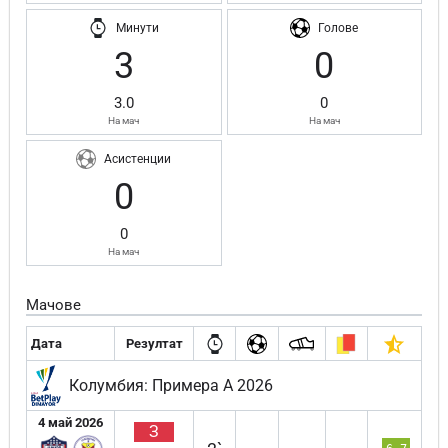
Минути
Голове
3
0
3.0
0
На мач
На мач
Асистенции
0
0
На мач
Мачове
Дата
Резултат
Колумбия: Примера А 2026
4 май 2026
З