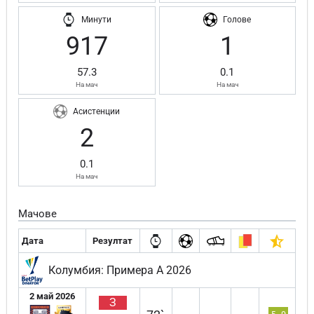
Минути
Голове
917
1
57.3
0.1
На мач
На мач
Асистенции
2
0.1
На мач
Мачове
Дата
Резултат
Колумбия: Примера А 2026
2 май 2026
З