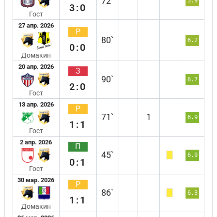
72`
5.9
3:0
Гост
27 апр. 2026
Р
80`
6.2
0:0
Домакин
20 апр. 2026
З
90`
6.7
2:0
Гост
13 апр. 2026
Р
71`
1
6.9
1:1
Гост
2 апр. 2026
П
45`
6.9
0:1
Гост
30 мар. 2026
Р
86`
6.3
1:1
Домакин