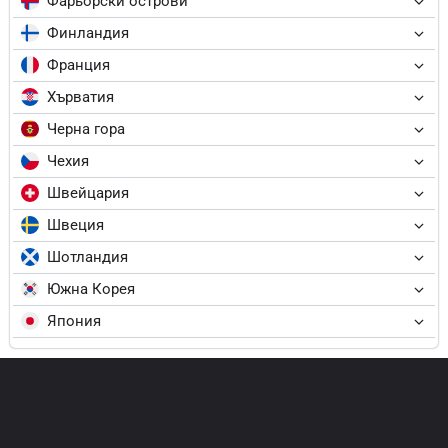
Фарьорски острови
Финландия
Франция
Хърватия
Черна гора
Чехия
Швейцария
Швеция
Шотландия
Южна Корея
Япония