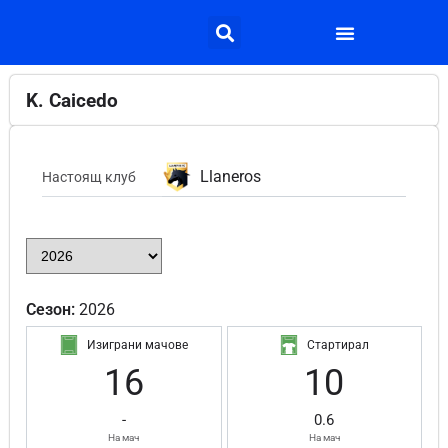
K. Caicedo
Llaneros
Настоящ клуб
Сезон:
2026
Изиграни мачове
Стартирал
16
10
-
0.6
На мач
На мач