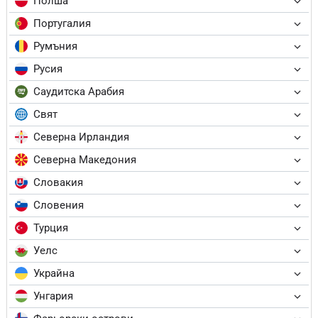
Полша
Португалия
Румъния
Русия
Саудитска Арабия
Свят
Северна Ирландия
Северна Македония
Словакия
Словения
Турция
Уелс
Украйна
Унгария