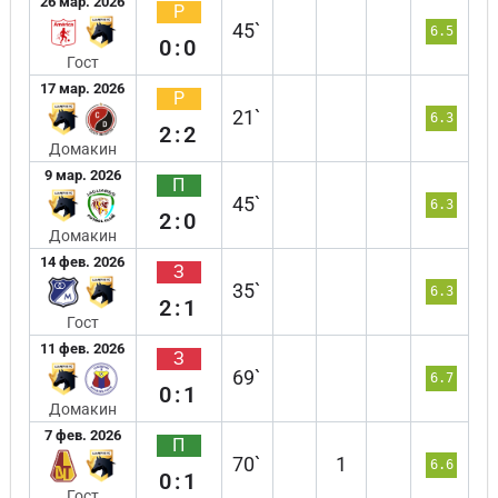
26 мар. 2026
Р
45`
6.5
0:0
Гост
17 мар. 2026
Р
21`
6.3
2:2
Домакин
9 мар. 2026
П
45`
6.3
2:0
Домакин
14 фев. 2026
З
35`
6.3
2:1
Гост
11 фев. 2026
З
69`
6.7
0:1
Домакин
7 фев. 2026
П
70`
1
6.6
0:1
Гост