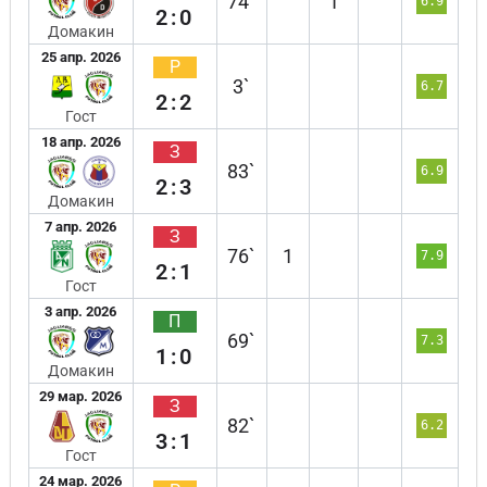
74`
1
6.9
2:0
Домакин
25 апр. 2026
Р
3`
6.7
2:2
Гост
18 апр. 2026
З
83`
6.9
2:3
Домакин
7 апр. 2026
З
76`
1
7.9
2:1
Гост
3 апр. 2026
П
69`
7.3
1:0
Домакин
29 мар. 2026
З
82`
6.2
3:1
Гост
24 мар. 2026