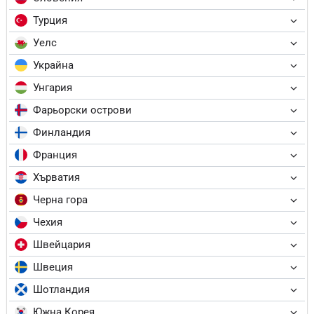
Турция
Уелс
Украйна
Унгария
Фарьорски острови
Финландия
Франция
Хърватия
Черна гора
Чехия
Швейцария
Швеция
Шотландия
Южна Корея