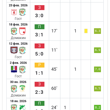
23 фев. 2026
З
3:0
Гост
18 фев. 2026
П
17`
1
6.3
3:1
Домакин
12 фев. 2026
З
11`
6.9
5:0
Гост
2 фев. 2026
Р
45`
1
7.0
1:1
Гост
30 ян. 2026
З
60`
6.5
2:3
Домакин
18 ян. 2026
П
24`
1
8.2