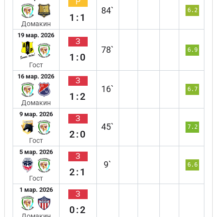
Р
84`
6.2
1:1
Домакин
19 мар. 2026
З
78`
6.9
1:0
Гост
16 мар. 2026
З
16`
6.7
1:2
Домакин
9 мар. 2026
З
45`
7.2
2:0
Гост
5 мар. 2026
З
9`
6.6
2:1
Гост
1 мар. 2026
З
0:2
Домакин