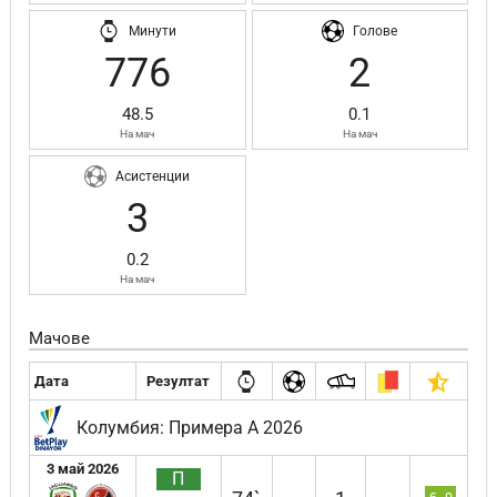
Минути
Голове
776
2
48.5
0.1
На мач
На мач
Асистенции
3
0.2
На мач
Мачове
Дата
Резултат
Колумбия: Примера А 2026
3 май 2026
П