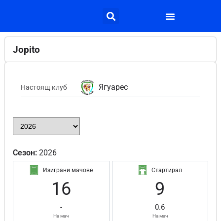
Jopito
Ягуарес
Настоящ клуб
Сезон:
2026
Изиграни мачове
Стартирал
16
9
-
0.6
На мач
На мач