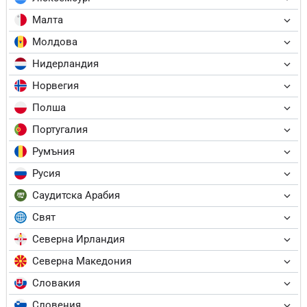
Малта
Молдова
Нидерландия
Норвегия
Полша
Португалия
Румъния
Русия
Саудитска Арабия
Свят
Северна Ирландия
Северна Македония
Словакия
Словения