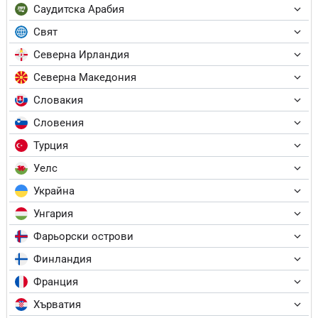
Саудитска Арабия
Свят
Северна Ирландия
Северна Македония
Словакия
Словения
Турция
Уелс
Украйна
Унгария
Фарьорски острови
Финландия
Франция
Хърватия