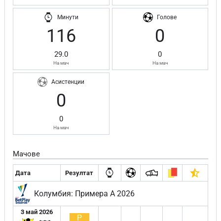
Минути
Голове
116
0
29.0
0
На мач
На мач
Асистенции
0
0
На мач
Мачове
Дата
Резултат
Колумбия: Примера А 2026
3 май 2026
Р