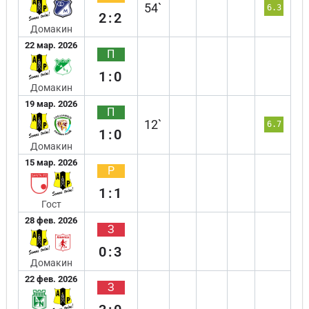
54`
6.3
2:2
Домакин
22 мар. 2026
П
1:0
Домакин
19 мар. 2026
П
12`
6.7
1:0
Домакин
15 мар. 2026
Р
1:1
Гост
28 фев. 2026
З
0:3
Домакин
22 фев. 2026
З