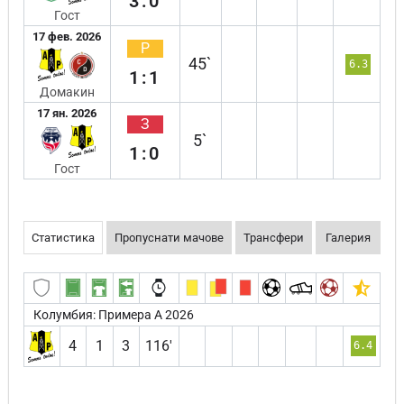
3:0
Гост
17 фев. 2026
Р
45`
6.3
1:1
Домакин
17 ян. 2026
З
5`
1:0
Гост
Статистика
Пропуснати мачове
Трансфери
Галерия
Колумбия: Примера А 2026
4
1
3
116′
6.4