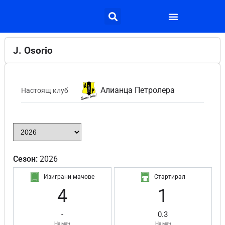
J. Osorio
Алианца Петролера
Настоящ клуб
Сезон:
2026
Изиграни мачове
Стартирал
4
1
-
0.3
На мач
На мач