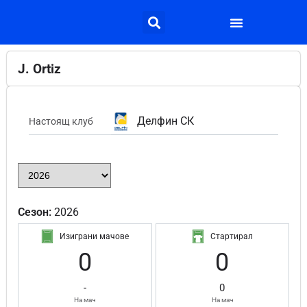
J. Ortiz
Делфин СК
Настоящ клуб
Сезон:
2026
Изиграни мачове
Стартирал
0
0
-
0
На мач
На мач