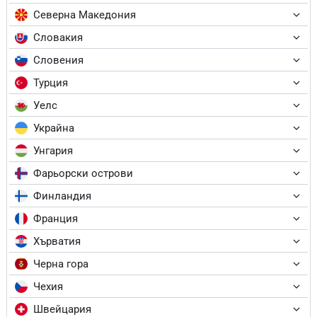
Северна Македония
Словакия
Словения
Турция
Уелс
Украйна
Унгария
Фарьорски острови
Финландия
Франция
Хърватия
Черна гора
Чехия
Швейцария