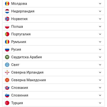
Молдова
Нидерландия
Норвегия
Полша
Португалия
Румъния
Русия
Саудитска Арабия
Свят
Северна Ирландия
Северна Македония
Словакия
Словения
Турция