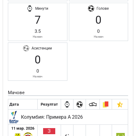
Минути
Голове
7
0
3.5
0
На мач
На мач
Асистенции
0
0
На мач
Мачове
Дата
Резултат
Колумбия: Примера А 2026
11 мар. 2026
З