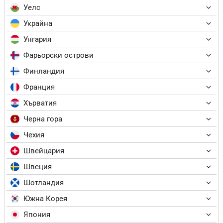
Уелс
Украйна
Унгария
Фарьорски острови
Финландия
Франция
Хърватия
Черна гора
Чехия
Швейцария
Швеция
Шотландия
Южна Корея
Япония