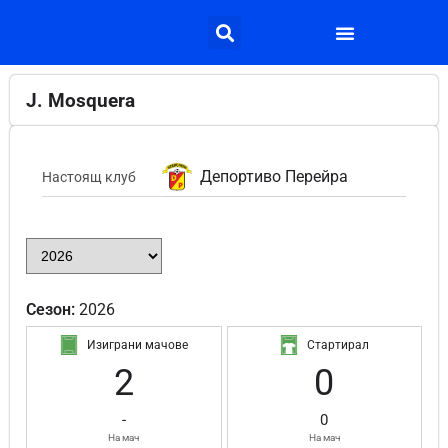
J. Mosquera
Депортиво Перейра
Настоящ клуб
Сезон:
2026
Изиграни мачове
Стартирал
2
0
-
0
На мач
На мач