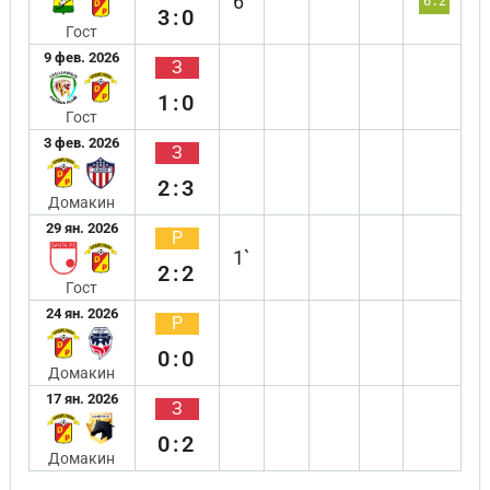
6`
6.2
3:0
Гост
9 фев. 2026
З
1:0
Гост
3 фев. 2026
З
2:3
Домакин
29 ян. 2026
Р
1`
2:2
Гост
24 ян. 2026
Р
0:0
Домакин
17 ян. 2026
З
0:2
Домакин