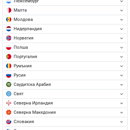
Люксембург
Малта
Молдова
Нидерландия
Норвегия
Полша
Португалия
Румъния
Русия
Саудитска Арабия
Свят
Северна Ирландия
Северна Македония
Словакия