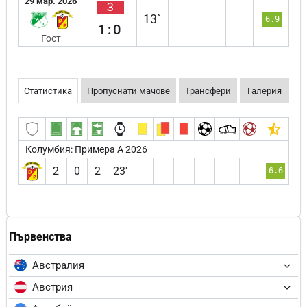
29 мар. 2026
З
13`
6.9
1:0
Гост
Статистика
Пропуснати мачове
Трансфери
Галерия
Колумбия: Примера А 2026
2
0
2
23′
6.6
Първенства
Австралия
Австрия