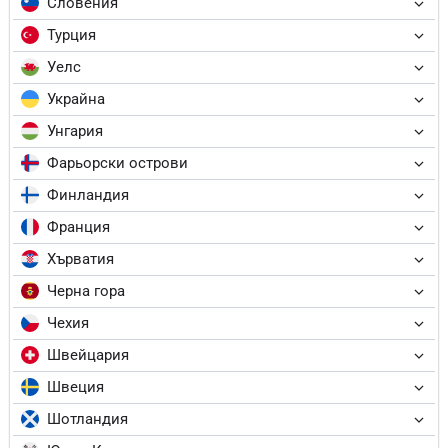
Словения
Турция
Уелс
Украйна
Унгария
Фарьорски острови
Финландия
Франция
Хърватия
Черна гора
Чехия
Швейцария
Швеция
Шотландия