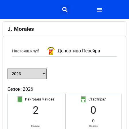
J. Morales
Депортиво Перейра
Настоящ клуб
Сезон:
2026
Изиграни мачове
Стартирал
2
0
-
0
На мач
На мач