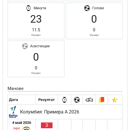
Минути
Голове
23
0
11.5
0
На мач
На мач
Асистенции
0
0
На мач
Мачове
Дата
Резултат
Колумбия: Примера А 2026
4 май 2026
З