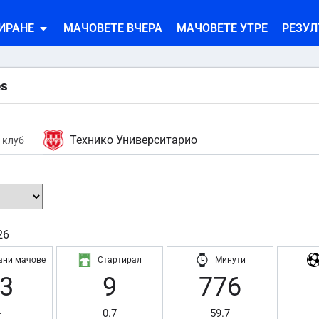
ИРАНЕ
МАЧОВЕТЕ ВЧЕРА
МАЧОВЕТЕ УТРЕ
РЕЗУЛ
es
Технико Университарио
 клуб
26
ани мачове
Стартирал
Минути
3
9
776
-
0.7
59.7