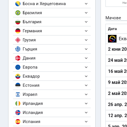
Босна и Херцеговина
На 
Бразилия
Мачове
България
Дата
Германия
Екв
Грузия
Гърция
2 юни 2
Дания
24 май 2
Европа
16 май 2
Еквадор
9 май 20
Естония
2 май 20
Израел
Ирландия
26 апр. 
Исландия
12 апр. 
Испания
5 апр. 2