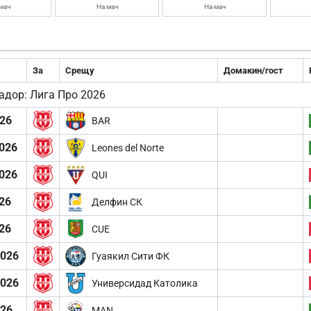
мач
На мач
На мач
За
Срещу
Домакин/гост
адор: Лига Про 2026
026
BAR
026
Leones del Norte
026
QUI
26
Делфин СК
26
CUE
2026
Гуаякил Сити ФК
2026
Универсидад Католика
026
MAN