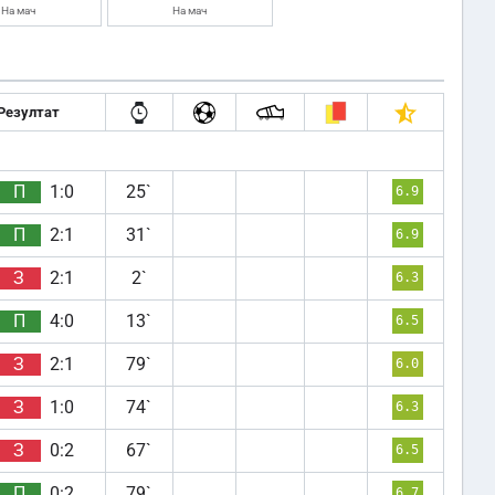
На мач
На мач
Резултат
П
1:0
25`
6.9
П
2:1
31`
6.9
З
2:1
2`
6.3
П
4:0
13`
6.5
З
2:1
79`
6.0
З
1:0
74`
6.3
З
0:2
67`
6.5
П
0:2
79`
6.7