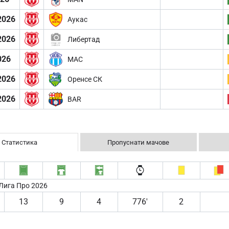
2026
Аукас
2026
Либертад
026
MAC
2026
Оренсе СК
2026
BAR
Статистика
Пропуснати мачове
Лига Про 2026
13
9
4
776′
2