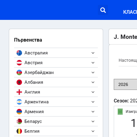
КЛАС
J. Mont
Първенства
Австралия
Настоящ
Австрия
Азербайджан
Албания
Англия
Сезон:
20
Аржентина
Армения
Изигр
1
Беларус
Белгия