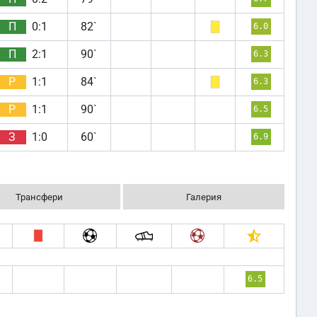
П
0:1
82`
6.0
П
2:1
90`
6.3
Р
1:1
84`
6.3
Р
1:1
90`
6.5
З
1:0
60`
6.9
Трансфери
Галерия
6.5