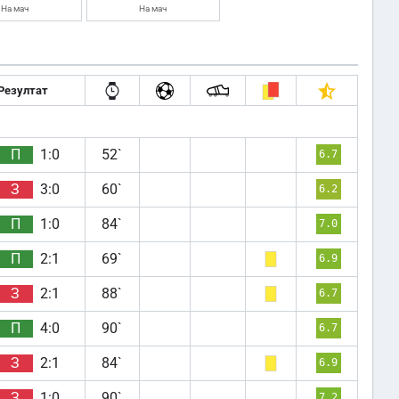
На мач
На мач
Резултат
П
1:0
52`
6.7
З
3:0
60`
6.2
П
1:0
84`
7.0
П
2:1
69`
6.9
З
2:1
88`
6.7
П
4:0
90`
6.7
З
2:1
84`
6.9
З
1:0
90`
7.2