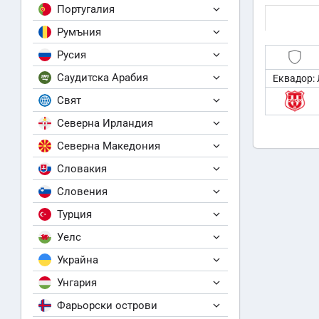
Португалия
Румъния
Русия
Саудитска Арабия
Еквадор: 
Свят
Северна Ирландия
Северна Македония
Словакия
Словения
Турция
Уелс
Украйна
Унгария
Фарьорски острови