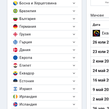
Босна и Херцеговина
На 
Бразилия
Мачове
България
Дата
Германия
Екв
Грузия
Гърция
26 юли 
Дания
23 юли 
Европа
2 юни 2
Египет
24 май 2
Еквадор
16 май 2
Естония
Израел
9 май 20
Ирландия
2 май 20
Исландия
26 апр. 