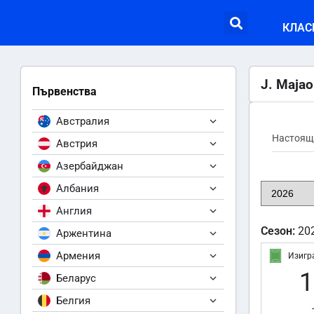
КЛАС
J. Majao
Първенства
Австралия
Настоящ
Австрия
Азербайджан
Албания
Англия
Сезон:
20
Аржентина
Армения
Изигр
1
Беларус
Белгия