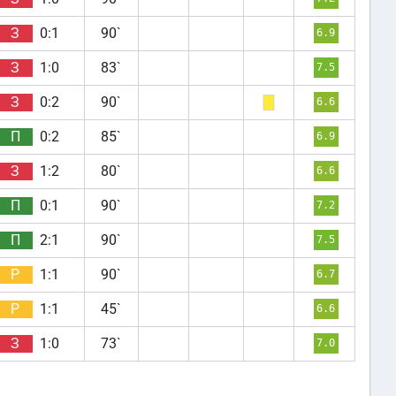
З
0:1
90`
6.9
З
1:0
83`
7.5
З
0:2
90`
6.6
П
0:2
85`
6.9
З
1:2
80`
6.6
П
0:1
90`
7.2
П
2:1
90`
7.5
Р
1:1
90`
6.7
Р
1:1
45`
6.6
З
1:0
73`
7.0