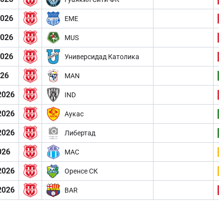
2026
EME
2026
MUS
2026
Универсидад Католика
026
MAN
2026
IND
2026
Аукас
2026
Либертад
026
MAC
2026
Оренсе СК
2026
BAR