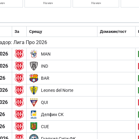
мач
На мач
На мач
За
Срещу
Домакин/гост
адор: Лига Про 2026
2026
MAN
2026
IND
026
BAR
026
Leones del Norte
026
QUI
26
Делфин СК
26
CUE
2026
Гуаякил Сити ФК