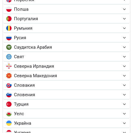
Полша
Португалия
Румъния
Русия
Саудитска Арабия
Свят
Северна Ирландия
Северна Македония
Словакия
Словения
Турция
Уелс
Украйна
Унгария