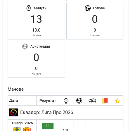
Минути
Голове
13
0
13.0
0
На мач
На мач
Асистенции
0
0
На мач
Мачове
Дата
Резултат
Еквадор: Лига Про 2026
18 апр. 2026
П
13`