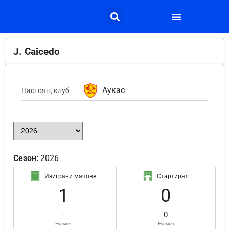
J. Caicedo
Аукас
Настоящ клуб
Сезон:
2026
Изиграни мачове
Стартирал
1
0
-
0
На мач
На мач